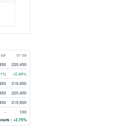
AUGUST
7 AUGUST
-08
07-08
450
220,450
21%
+0,46%
450
219,900
450
220,450
450
219,900
-
103
jours :
+2,75%