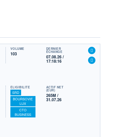
VOLUME
DERNIER
ÉCHANGE
103
07.08.26 /
17:18:16
ÉLIGIBILITÉ
ACTIF NET
(EUR)
SRD
265M /
BOURSOVIE
31.07.26
LUX
CTO
BUSINESS