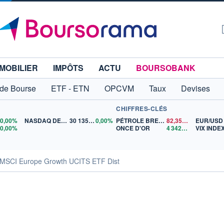
MOBILIER
IMPÔTS
ACTU
BOURSOBANK
 de Bourse
ETF - ETN
OPCVM
Taux
Devises
CHIFFRES-CLÉS
0
0,00%
NASDAQ DEC26
30 135,00
0,00%
PÉTROLE BRENT
82,35
$US
EUR/USD
5
0,00%
ONCE D'OR
4 342,26
$US
VIX INDE
MSCI Europe Growth UCITS ETF Dist