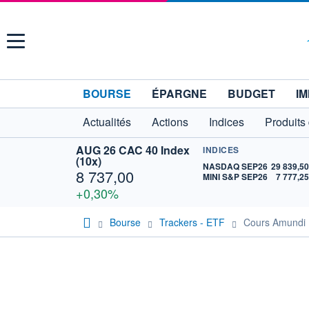
Menu
BOURSE
ÉPARGNE
BUDGET
IM
Actualités
Actions
Indices
Produits
AUG 26 CAC 40 Index
INDICES
(10x)
NASDAQ SEP26
29 839,5
8 737,00
MINI S&P SEP26
7 777,2
+0,30%
Bourse
Trackers - ETF
Cours Amundi 