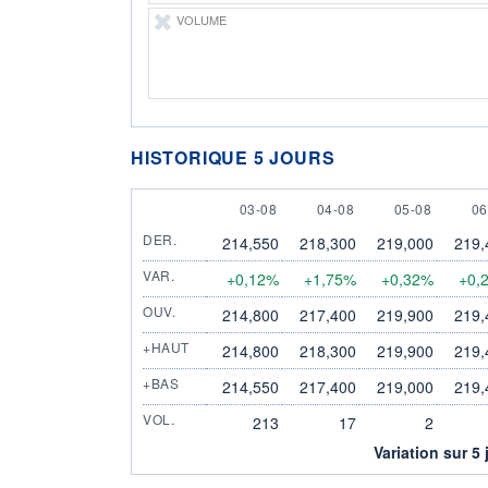
VOLUME
HISTORIQUE 5 JOURS
3 AUGUST
4 AUGUST
5 AUGUST
6 
03-08
04-08
05-08
06
DER.
214,550
218,300
219,000
219,
VAR.
+0,12%
+1,75%
+0,32%
+0,
OUV.
214,800
217,400
219,900
219,
+HAUT
214,800
218,300
219,900
219,
+BAS
214,550
217,400
219,000
219,
VOL.
213
17
2
Variation sur 5 