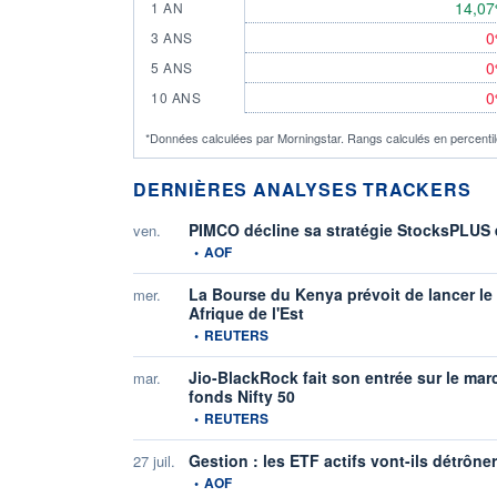
14,0
1 AN
0
3 ANS
0
5 ANS
0
10 ANS
*Données calculées par Morningstar. Rangs calculés en percentile
DERNIÈRES ANALYSES TRACKERS
PIMCO décline sa stratégie StocksPLUS
ven.
information fournie par
•
AOF
La Bourse du Kenya prévoit de lancer le 
mer.
Afrique de l'Est
information fournie par
•
REUTERS
Jio-BlackRock fait son entrée sur le mar
mar.
fonds Nifty 50
information fournie par
•
REUTERS
Gestion : les ETF actifs vont-ils détrône
27 juil.
information fournie par
•
AOF