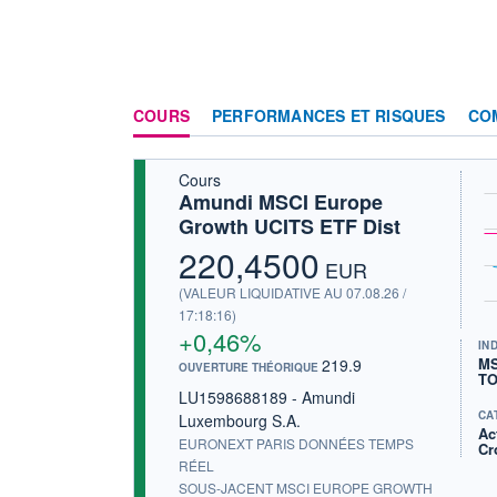
COURS
PERFORMANCES ET RISQUES
CO
Cours
Amundi MSCI Europe
Growth UCITS ETF Dist
220,4500
EUR
(VALEUR LIQUIDATIVE AU 07.08.26 /
17:18:16)
+0,46%
IN
MS
219.9
OUVERTURE THÉORIQUE
TO
LU1598688189 - Amundi
CA
Luxembourg S.A.
Ac
EURONEXT PARIS DONNÉES TEMPS
Cr
RÉEL
SOUS-JACENT MSCI EUROPE GROWTH