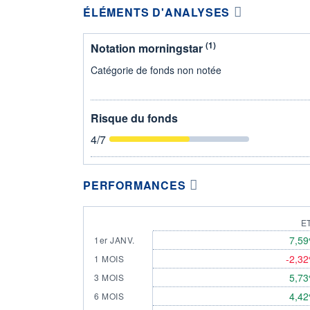
ÉLÉMENTS D'ANALYSES
(1)
Notation morningstar
Catégorie de fonds non notée
Risque du fonds
4
/7
PERFORMANCES
E
7,5
1er JANV.
-2,3
1 MOIS
5,7
3 MOIS
4,4
6 MOIS