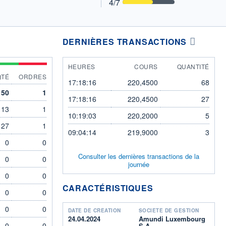
4
/7
DERNIÈRES TRANSACTIONS
HEURES
COURS
QUANTITÉ
QTÉ
ORDRES
17:18:16
220,4500
68
50
1
17:18:16
220,4500
27
13
1
10:19:03
220,2000
5
27
1
09:04:14
219,9000
3
0
0
Consulter les dernières transactions de la
0
0
journée
0
0
CARACTÉRISTIQUES
0
0
0
0
DATE DE CRÉATION
SOCIÉTÉ DE GESTION
24.04.2024
Amundi Luxembourg
0
0
S.A.