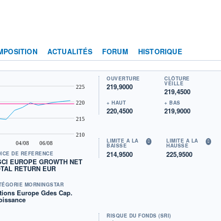
MPOSITION
ACTUALITÉS
FORUM
HISTORIQUE
OUVERTURE
CLÔTURE
VEILLE
219,9000
225
219,4500
+ HAUT
+ BAS
220
220,4500
219,9000
215
210
LIMITE À LA
LIMITE À LA
04/08
06/08
BAISSE
HAUSSE
214,9500
225,9500
DICE DE RÉFÉRENCE
CI EUROPE GROWTH NET
TAL RETURN EUR
TÉGORIE MORNINGSTAR
tions Europe Gdes Cap.
oissance
RISQUE DU FONDS (SRI)