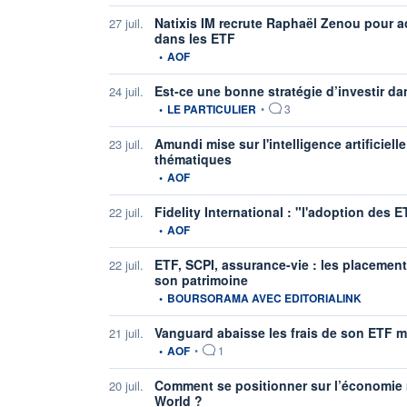
Natixis IM recrute Raphaël Zenou pour 
27 juil.
dans les ETF
information fournie par
•
AOF
Est-ce une bonne stratégie d’investir d
24 juil.
information fournie par
•
LE PARTICULIER
•
3
Amundi mise sur l'intelligence artificie
23 juil.
thématiques
information fournie par
•
AOF
Fidelity International : "l'adoption des
22 juil.
information fournie par
•
AOF
ETF, SCPI, assurance-vie : les placement
22 juil.
son patrimoine
information fournie par
•
BOURSORAMA AVEC EDITORIALINK
Vanguard abaisse les frais de son ETF m
21 juil.
information fournie par
•
AOF
•
1
Comment se positionner sur l’économie
20 juil.
World ?