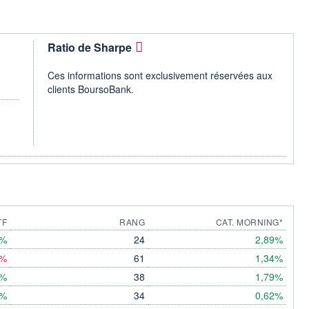
Ratio de Sharpe
Ces informations sont exclusivement réservées aux
clients BoursoBank.
TF
RANG
CAT. MORNING*
9%
24
2,89%
2%
61
1,34%
3%
38
1,79%
2%
34
0,62%