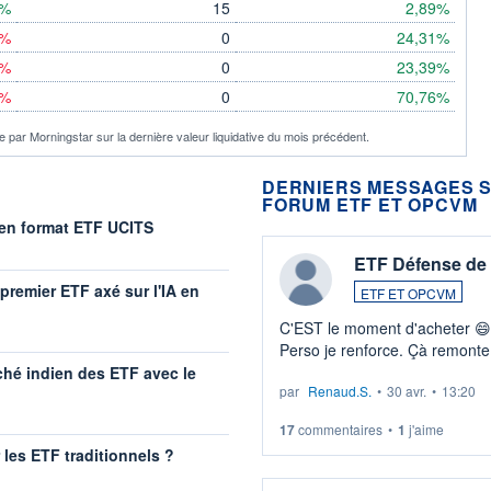
7%
15
2,89%
%
0
24,31%
%
0
23,39%
%
0
70,76%
 par Morningstar sur la dernière valeur liquidative du mois précédent.
DERNIERS MESSAGES S
FORUM ETF ET OPCVM
 en format ETF UCITS
ETF Défense de 
premier ETF axé sur l'IA en
ETF ET OPCVM
C'EST le moment d'acheter 😄​
Perso je renforce. Çà remonte
guerre du moyen-orient. Invest
ché indien des ETF avec le
par
Renaud.S.
•
30 avr.
•
13:20
LU3 ...
17
commentaires
•
1
j'aime
r les ETF traditionnels ?