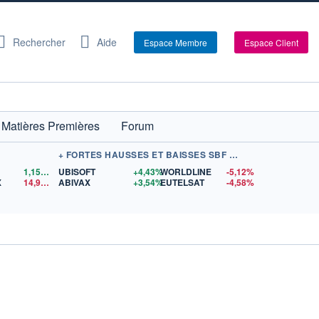
Rechercher
Aide
Espace Membre
Espace Client
Matières Premières
Forum
+ FORTES HAUSSES ET BAISSES SBF 120
1,1559
$US
UBISOFT
+4,43%
WORLDLINE
-5,12%
X
14,90
$US
ABIVAX
+3,54%
EUTELSAT
-4,58%