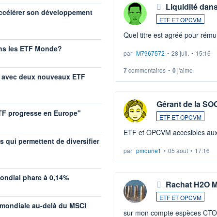
Liquidité dan
accélérer son développement
ETF ET OPCVM
Quel titre est agréé pour rémun
ans les ETF Monde?
par
M7967572
•
28 juil.
•
15:16
7
commentaires
•
0
j'aime
lle avec deux nouveaux ETF
Gérant de la S
 ETF progresse en Europe"
ETF ET OPCVM
ETF et OPCVM acce
s qui permettent de diversifier
par
pmourie1
•
05 août
•
17:16
ondial phare à 0,14%
Rachat H2O Mu
ETF ET OPCVM
 mondiale au-delà du MSCI
sur mon compte espèces CTO C