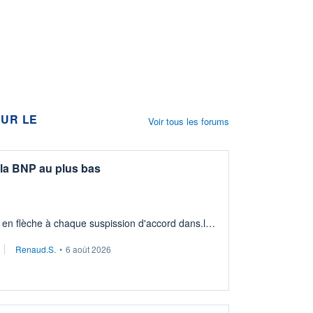
UR LE
Voir tous les forums
la BNP au plus bas
 en flèche à chaque suspission d'accord dans.la
issement long terme tip top pour sa retraite.
Renaud.S.
•
6 août 2026