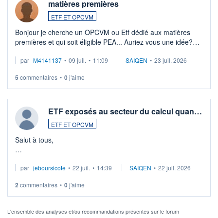
matières premières
ETF ET OPCVM
Bonjour je cherche un OPCVM ou Etf dédié aux matières
premières et qui soit éligible PEA... Auriez vous une idée?
Merci de vos conseils
par
M4141137
•
09 juil.
•
11:09
SAIQEN
•
23 juil. 2026
5
commentaires
•
0
j'aime
ETF exposés au secteur du calcul quan…
ETF ET OPCVM
Salut à tous,
Je cherche à investir sur le secteur du calcul quantique, mais
par
jeboursicote
•
22 juil.
•
14:39
SAIQEN
•
22 juil. 2026
via un ETF plutôt que des actions individuelles.
2
commentaires
•
0
j'aime
Idéalement, je voudrais qu'il soit éligible au PEA.
Pour l' ...
L'ensemble des analyses et/ou recommandations présentes sur le forum