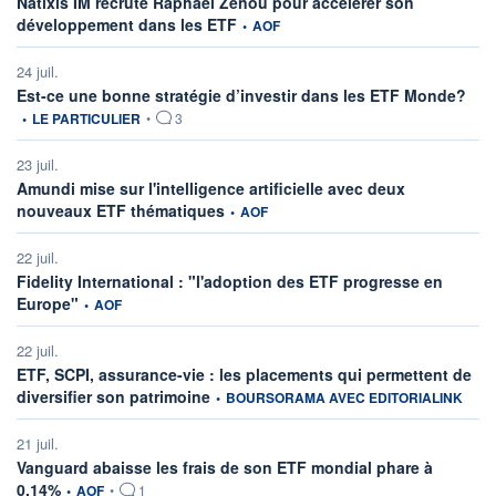
Natixis IM recrute Raphaël Zenou pour accélérer son
information fournie par
développement dans les ETF
•
AOF
24 juil.
infor
Est-ce une bonne stratégie d’investir dans les ETF Monde?
•
LE PARTICULIER
•
3
23 juil.
Amundi mise sur l'intelligence artificielle avec deux
information fournie par
nouveaux ETF thématiques
•
AOF
22 juil.
Fidelity International : "l'adoption des ETF progresse en
information fournie par
Europe"
•
AOF
22 juil.
ETF, SCPI, assurance-vie : les placements qui permettent de
information fournie par
diversifier son patrimoine
•
BOURSORAMA AVEC EDITORIALINK
21 juil.
Vanguard abaisse les frais de son ETF mondial phare à
information fournie par
0,14%
•
AOF
•
1