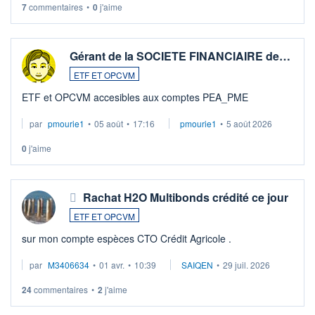
7
commentaires
•
0
j'aime
Gérant de la SOCIETE FINANCIAIRE de…
ETF ET OPCVM
ETF et OPCVM accesibles aux comptes PEA_PME
par
pmourie1
•
05 août
•
17:16
pmourie1
•
5 août 2026
0
j'aime
Rachat H2O Multibonds crédité ce jour
ETF ET OPCVM
sur mon compte espèces CTO Crédit Agricole .
par
M3406634
•
01 avr.
•
10:39
SAIQEN
•
29 juil. 2026
24
commentaires
•
2
j'aime