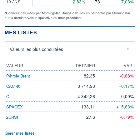
2,83%
73
7,03%
10 ANS
*Données calculées par Morningstar. Rangs calculés en percentile par Morningstar
sur la dernière valeur liquidative du mois précédent.
MES LISTES
Valeurs les plus consultées
VALEUR
DERNIER
VAR.
82,35
-0,88%
Pétrole Brent
8 714,93
+0,17%
CAC 40
4 342,26
0,00%
Or
133,11
+15,83%
SPACEX
27,6
-0,79%
2CRSI
Gérer mes listes