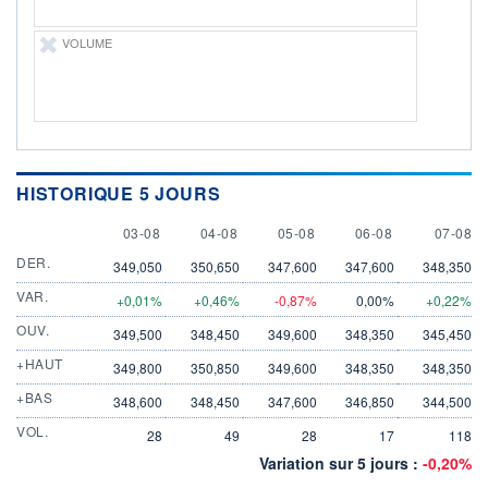
VOLUME
HISTORIQUE 5 JOURS
3 AUGUST
4 AUGUST
5 AUGUST
6 AUGUST
7 AUGU
03-08
04-08
05-08
06-08
07-08
DER.
349,050
350,650
347,600
347,600
348,350
VAR.
+0,01%
+0,46%
-0,87%
0,00%
+0,22%
OUV.
349,500
348,450
349,600
348,350
345,450
+HAUT
349,800
350,850
349,600
348,350
348,350
+BAS
348,600
348,450
347,600
346,850
344,500
VOL.
28
49
28
17
118
Variation sur 5 jours :
-0,20%