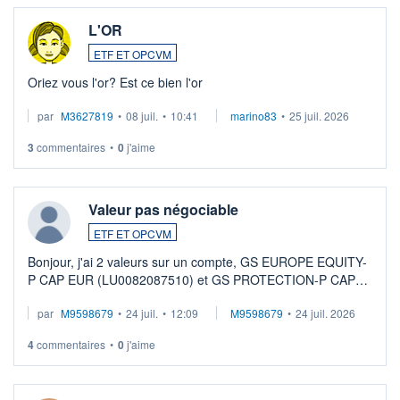
L'OR
ETF ET OPCVM
Oriez vous l'or? Est ce bien l'or
par
M3627819
•
08 juil.
•
10:41
marino83
•
25 juil. 2026
3
commentaires
•
0
j'aime
Valeur pas négociable
ETF ET OPCVM
Bonjour, j'ai 2 valeurs sur un compte, GS EUROPE EQUITY-
P CAP EUR (LU0082087510) et GS PROTECTION-P CAP
EUR (LU0546913194), que je souhaite vendre. Lorsque je
par
M9598679
•
24 juil.
•
12:09
M9598679
•
24 juil. 2026
veux procéder à la vente, on me signale ...
4
commentaires
•
0
j'aime