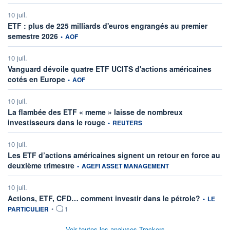
10 juil.
ETF : plus de 225 milliards d'euros engrangés au premier
information fournie par
semestre 2026
•
AOF
10 juil.
Vanguard dévoile quatre ETF UCITS d'actions américaines
information fournie par
cotés en Europe
•
AOF
10 juil.
La flambée des ETF « meme » laisse de nombreux
information fournie par
investisseurs dans le rouge
•
REUTERS
10 juil.
Les ETF d’actions américaines signent un retour en force au
information fournie par
deuxième trimestre
•
AGEFI ASSET MANAGEMENT
10 juil.
information
Actions, ETF, CFD… comment investir dans le pétrole?
•
LE
PARTICULIER
•
1
Voir toutes les analyses Trackers