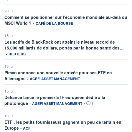
20 juil.
Comment se positionner sur l’économie mondiale au-delà du
information fournie par
MSCI World ?
•
CAFÉ DE LA BOURSE
15 juil.
Les actifs de BlackRock ont atteint le niveau record de
infor
15.000 milliards de dollars, portés par la bonne santé des…
•
REUTERS
15 juil.
Pimco annonce une nouvelle arrivée pour ses ETF en
information fournie par
Allemagne
•
AGEFI ASSET MANAGEMENT
15 juil.
Defiance lance le premier ETF européen dédié à la
information fournie par
photonique
•
AGEFI ASSET MANAGEMENT
•
1
13 juil.
ETF : les petits fournisseurs gagnent un peu de terrain en
information fournie par
Europe
•
AOF