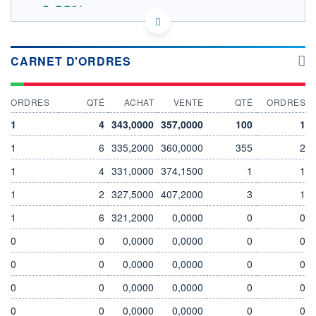
+0,22%
349.6
OUVERTURE THÉORIQUE
LU1681039480 - Amundi Luxembourg S.A.
CARNET D'ORDRES
EURONEXT PARIS DONNÉES TEMPS RÉEL
SOUS-JACENT FTSE EPRA/NAREIT DEV
Politique d'exécution
ORDRES
QTÉ
ACHAT
VENTE
QTÉ
ORDRES
355
1
4
343,0000
357,0000
100
1
350
1
6
335,2000
360,0000
355
2
345
1
4
331,0000
374,1500
1
1
340
1
2
327,5000
407,2000
3
1
04/08
06/08
1
6
321,2000
0,0000
0
0
INDICE DE RÉFÉRENCE
CATÉGORIE MORNINGSTAR
0
FTSE EPRA/NAREIT DEV
0
0,0000
Immobilier - Indirect
0,0000
0
0
Europe
0
0
0,0000
0,0000
0
0
OUVERTURE
CLÔTURE VEILLE
345,4500
347,6000
0
0
0,0000
0,0000
0
0
+ HAUT
+ BAS
0
0
0,0000
0,0000
0
0
348,3500
344,5000