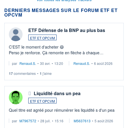
DERNIERS MESSAGES SUR LE FORUM ETF ET
OPCVM
ETF Défense de la BNP au plus bas
ETF ET OPCVM
C'EST le moment d'acheter 😄​
Perso je renforce. Çà remonte en flèche à chaque
suspission d'accord dans.la guerre du moyen-orient.
par
Renaud.S.
•
30 avr.
•
13:20
Renaud.S.
•
6 août 2026
Investissement long terme tip top pour sa retraite.
LU3 ...
17
commentaires
•
1
j'aime
Liquidité dans un pea
ETF ET OPCVM
Quel titre est agréé pour rémunérer les liquidité s d'un pea
par
M7967572
•
28 juil.
•
15:16
M5637613
•
5 août 2026