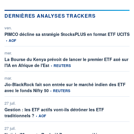
DERNIÈRES ANALYSES TRACKERS
ven.
in
PIMCO décline sa stratégie StocksPLUS en format ETF UCITS
•
AOF
mer.
La Bourse du Kenya prévoit de lancer le premier ETF axé sur
information fournie par
l'IA en Afrique de l'Est
•
REUTERS
mar.
Jio-BlackRock fait son entrée sur le marché indien des ETF
information fournie par
avec le fonds Nifty 50
•
REUTERS
27 juil.
Gestion : les ETF actifs vont-ils détrôner les ETF
information fournie par
traditionnels ?
•
AOF
27 juil.