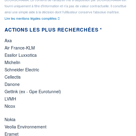
fourni uniquement à titre d'information et n'a pas de valeur contractuelle. Il constitue
ainsi une simple aide à la décision dont l'utilisateur conserve l'absolue maîtrise.
Lire les mentions légales complètes
ACTIONS LES PLUS RECHERCHÉES *
Axa
Air France-KLM
Essilor Luxxotica
Michelin
Schneider Electric
Cellectis
Danone
Getlink (ex - Gpe Eurotunnel)
LVMH
Nicox
Nokia
Veolia Environnement
Eramet