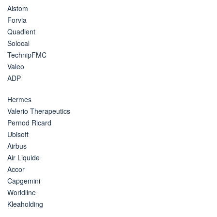
Alstom
Forvia
Quadient
Solocal
TechnipFMC
Valeo
ADP
Hermes
Valerio Therapeutics
Pernod Ricard
Ubisoft
Airbus
Air Liquide
Accor
Capgemini
Worldline
Kleaholding