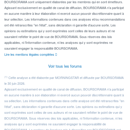
BOURSORAMA sont uniquement élaborées par les membres qui en sont émetteurs.
Agissant exclusivement en qualité de canal de diffusion, BOURSORAMA n'a participé
en aucune manière à leur élaboration ni exercé aucun pouvoir discrétionnaire quant à
leur sélection. Les informations contenues dans ces analyses et/ou recommandations
ont été retranscrites "en l'état", sans déclaration ni garantie d'aucune sorte. Les
opinions ou estimations qui y sont exprimées sont celles de leurs auteurs et ne
sauraient refléter le point de vue de BOURSORAMA. Sous réserves des lois
applicables, ni l'information contenue, ni les analyses qui y sont exprimées ne
sauraient engager la responsabilité BOURSORAMA.
Lire les mentions légales complètes
Voir tous les forums
(1)
Cette analyse a été élaborée par MORNINGSTAR et diffusée par BOURSORAMA
le 30 juin 2026.
Agissant exclusivement en qualité de canal de diffusion, BOURSORAMA n'a participé
en aucune manière à son élaboration ni exercé aucun pouvoir discrétionnaire quant à
sa sélection. Les informations contenues dans cette analyse ont été retranscrites "en
l'état", sans déclaration ni garantie d'aucune sorte. Les opinions ou estimations qui y
sont exprimées sont celles de ses auteurs et ne sauraient refléter le point de vue de
BOURSORAMA. Sous réserves des lois applicables, ni l'information contenue, ni les
analyses qui y sont exprimées ne sauraient engager la responsabilité de
BOURSORAMA. Le contenu de l'analyse mis à disposition par BOURSORAMA est