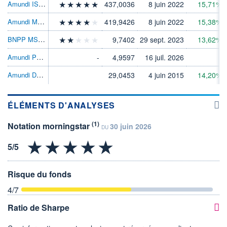
Amundi IS MSCI World Ex Europe ETF-C EUR
437,0036
8 juin 2022
15,71%
Amundi MSCI World ex EMU ETF Acc
419,9426
8 juin 2022
15,38%
BNPP MSCI World SRI PAB ETF 
9,7402
29 sept. 2023
13,62%
Amundi PEA Global MSCI ACWI UCITS ETF A
-
4,9597
16 juil. 2026
-
Amundi DJ Global Titans 50 ETF Dist
29,0453
4 juin 2015
14,20%
ÉLÉMENTS D'ANALYSES
(1)
Notation morningstar
30 juin 2026
DU
Risque du fonds
4
/7
Ratio de Sharpe