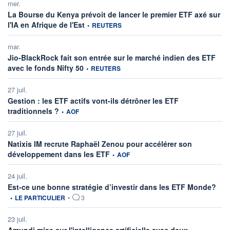
mer.
La Bourse du Kenya prévoit de lancer le premier ETF axé sur
information fournie par
l'IA en Afrique de l'Est
•
REUTERS
mar.
Jio-BlackRock fait son entrée sur le marché indien des ETF
information fournie par
avec le fonds Nifty 50
•
REUTERS
27 juil.
Gestion : les ETF actifs vont-ils détrôner les ETF
information fournie par
traditionnels ?
•
AOF
27 juil.
Natixis IM recrute Raphaël Zenou pour accélérer son
information fournie par
développement dans les ETF
•
AOF
24 juil.
infor
Est-ce une bonne stratégie d’investir dans les ETF Monde?
•
LE PARTICULIER
•
3
23 juil.