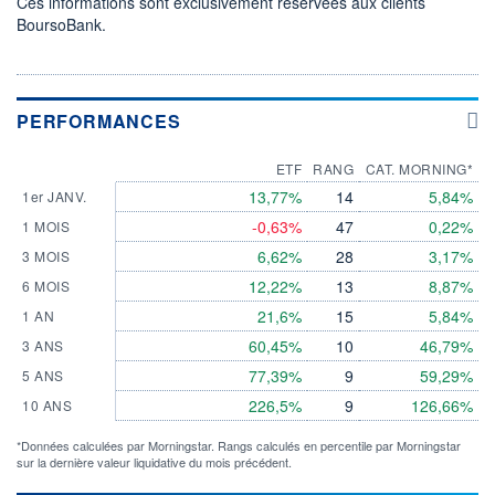
Ces informations sont exclusivement réservées aux clients
BoursoBank.
PERFORMANCES
ETF
RANG
CAT. MORNING*
13,77%
14
5,84%
1er JANV.
-0,63%
47
0,22%
1 MOIS
6,62%
28
3,17%
3 MOIS
12,22%
13
8,87%
6 MOIS
21,6%
15
5,84%
1 AN
60,45%
10
46,79%
3 ANS
77,39%
9
59,29%
5 ANS
226,5%
9
126,66%
10 ANS
*Données calculées par Morningstar. Rangs calculés en percentile par Morningstar
sur la dernière valeur liquidative du mois précédent.