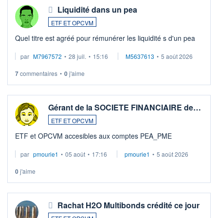
Liquidité dans un pea
ETF ET OPCVM
Quel titre est agréé pour rémunérer les liquidité s d'un pea
par
M7967572
•
28 juil.
•
15:16
M5637613
•
5 août 2026
7
commentaires
•
0
j'aime
Gérant de la SOCIETE FINANCIAIRE de…
ETF ET OPCVM
ETF et OPCVM accesibles aux comptes PEA_PME
par
pmourie1
•
05 août
•
17:16
pmourie1
•
5 août 2026
0
j'aime
Rachat H2O Multibonds crédité ce jour