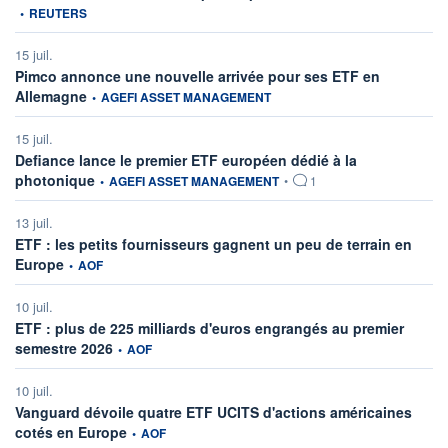
•
REUTERS
15 juil.
Pimco annonce une nouvelle arrivée pour ses ETF en
information fournie par
Allemagne
•
AGEFI ASSET MANAGEMENT
15 juil.
Defiance lance le premier ETF européen dédié à la
information fournie par
photonique
•
AGEFI ASSET MANAGEMENT
•
1
13 juil.
ETF : les petits fournisseurs gagnent un peu de terrain en
information fournie par
Europe
•
AOF
10 juil.
ETF : plus de 225 milliards d'euros engrangés au premier
information fournie par
semestre 2026
•
AOF
10 juil.
Vanguard dévoile quatre ETF UCITS d'actions américaines
information fournie par
cotés en Europe
•
AOF