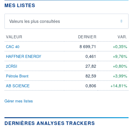
MES LISTES
Valeurs les plus consultées
VALEUR
DERNIER
VAR.
8 699,71
+0,35%
CAC 40
0,461
+9,76%
HAFFNER ENERGY
27,82
+0,80%
2CRSI
82,59
+3,99%
Pétrole Brent
0,806
+14,81%
AB SCIENCE
Gérer mes listes
DERNIÈRES ANALYSES TRACKERS