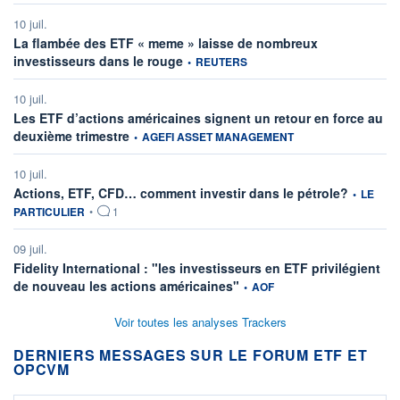
10 juil.
La flambée des ETF « meme » laisse de nombreux
information fournie par
investisseurs dans le rouge
•
REUTERS
10 juil.
Les ETF d’actions américaines signent un retour en force au
information fournie par
deuxième trimestre
•
AGEFI ASSET MANAGEMENT
10 juil.
information
Actions, ETF, CFD… comment investir dans le pétrole?
•
LE
PARTICULIER
•
1
09 juil.
Fidelity International : "les investisseurs en ETF privilégient
information fournie par
de nouveau les actions américaines"
•
AOF
Voir toutes les analyses Trackers
DERNIERS MESSAGES SUR LE FORUM ETF ET
OPCVM