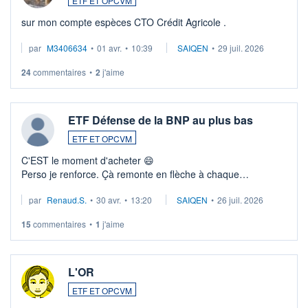
ETF ET OPCVM
sur mon compte espèces CTO Crédit Agricole .
par
M3406634
•
01 avr.
•
10:39
SAIQEN
•
29 juil. 2026
24
commentaires
•
2
j'aime
ETF Défense de la BNP au plus bas
ETF ET OPCVM
C'EST le moment d'acheter 😄​
Perso je renforce. Çà remonte en flèche à chaque
suspission d'accord dans.la guerre du moyen-orient.
par
Renaud.S.
•
30 avr.
•
13:20
SAIQEN
•
26 juil. 2026
Investissement long terme tip top pour sa retraite.
LU3 ...
15
commentaires
•
1
j'aime
L'OR
ETF ET OPCVM