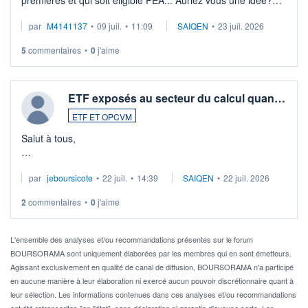
premières et qui soit éligible PEA... Auriez vous une idée?
Merci de vos conseils
par
M4141137
•
09 juil.
•
11:09
SAIQEN
•
23 juil. 2026
5
commentaires
•
0
j'aime
ETF exposés au secteur du calcul quan…
ETF ET OPCVM
Salut à tous,
Je cherche à investir sur le secteur du calcul quantique, mais
par
jeboursicote
•
22 juil.
•
14:39
SAIQEN
•
22 juil. 2026
via un ETF plutôt que des actions individuelles.
2
commentaires
•
0
j'aime
Idéalement, je voudrais qu'il soit éligible au PEA.
Pour l' ...
L'ensemble des analyses et/ou recommandations présentes sur le forum
BOURSORAMA sont uniquement élaborées par les membres qui en sont émetteurs.
Agissant exclusivement en qualité de canal de diffusion, BOURSORAMA n'a participé
en aucune manière à leur élaboration ni exercé aucun pouvoir discrétionnaire quant à
leur sélection. Les informations contenues dans ces analyses et/ou recommandations