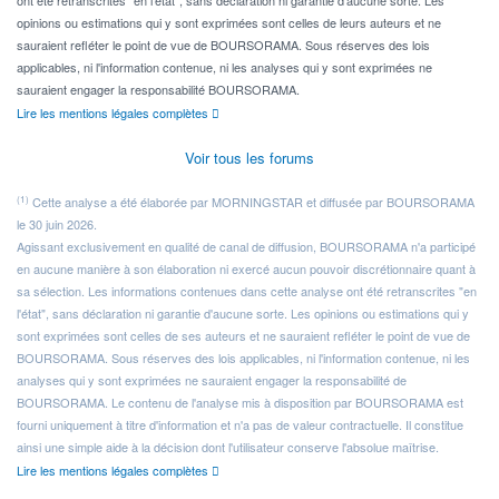
ont été retranscrites "en l'état", sans déclaration ni garantie d'aucune sorte. Les
opinions ou estimations qui y sont exprimées sont celles de leurs auteurs et ne
sauraient refléter le point de vue de BOURSORAMA. Sous réserves des lois
applicables, ni l'information contenue, ni les analyses qui y sont exprimées ne
sauraient engager la responsabilité BOURSORAMA.
Lire les mentions légales complètes
Voir tous les forums
(1)
Cette analyse a été élaborée par MORNINGSTAR et diffusée par BOURSORAMA
le 30 juin 2026.
Agissant exclusivement en qualité de canal de diffusion, BOURSORAMA n'a participé
en aucune manière à son élaboration ni exercé aucun pouvoir discrétionnaire quant à
sa sélection. Les informations contenues dans cette analyse ont été retranscrites "en
l'état", sans déclaration ni garantie d'aucune sorte. Les opinions ou estimations qui y
sont exprimées sont celles de ses auteurs et ne sauraient refléter le point de vue de
BOURSORAMA. Sous réserves des lois applicables, ni l'information contenue, ni les
analyses qui y sont exprimées ne sauraient engager la responsabilité de
BOURSORAMA. Le contenu de l'analyse mis à disposition par BOURSORAMA est
fourni uniquement à titre d'information et n'a pas de valeur contractuelle. Il constitue
ainsi une simple aide à la décision dont l'utilisateur conserve l'absolue maîtrise.
Lire les mentions légales complètes