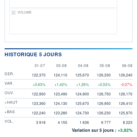
VOLUME
HISTORIQUE 5 JOURS
31 JULY
3 AUGUST
4 AUGUST
5 AUGUST
6 AUGU
31-07
03-08
04-08
05-08
06-08
DER.
122,370
124,110
125,670
126,330
126,240
VAR.
+0,63%
+1,42%
+1,26%
+0,53%
-0,07%
OUV.
122,950
123,490
124,900
126,750
126,170
+HAUT
123,360
124,130
125,670
126,950
126,410
+BAS
122,240
123,280
124,730
126,230
125,970
VOL.
3 918
4 155
1 636
6 777
8 223
Variation sur 5 jours :
+3,82%