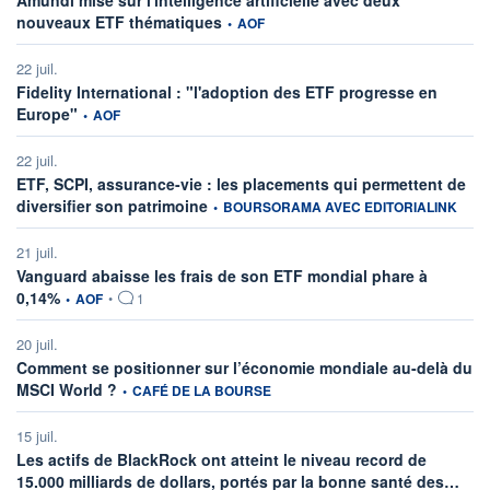
Amundi mise sur l'intelligence artificielle avec deux
information fournie par
nouveaux ETF thématiques
•
AOF
22 juil.
Fidelity International : "l'adoption des ETF progresse en
information fournie par
Europe"
•
AOF
22 juil.
ETF, SCPI, assurance-vie : les placements qui permettent de
information fournie par
diversifier son patrimoine
•
BOURSORAMA AVEC EDITORIALINK
21 juil.
Vanguard abaisse les frais de son ETF mondial phare à
information fournie par
0,14%
•
AOF
•
1
20 juil.
Comment se positionner sur l’économie mondiale au-delà du
information fournie par
MSCI World ?
•
CAFÉ DE LA BOURSE
15 juil.
Les actifs de BlackRock ont atteint le niveau record de
infor
15.000 milliards de dollars, portés par la bonne santé des…