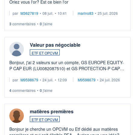
Oriez vous l'or? Est ce bien l'or
par
M3627819
•
08 juil.
•
10:41
marino83
•
25 juil. 2026
3
commentaires
•
0
j'aime
Valeur pas négociable
ETF ET OPCVM
Bonjour, j'ai 2 valeurs sur un compte, GS EUROPE EQUITY-
P CAP EUR (LU0082087510) et GS PROTECTION-P CAP
EUR (LU0546913194), que je souhaite vendre. Lorsque je
par
M9598679
•
24 juil.
•
12:09
M9598679
•
24 juil. 2026
veux procéder à la vente, on me signale ...
4
commentaires
•
0
j'aime
matières premières
ETF ET OPCVM
Bonjour je cherche un OPCVM ou Etf dédié aux matières