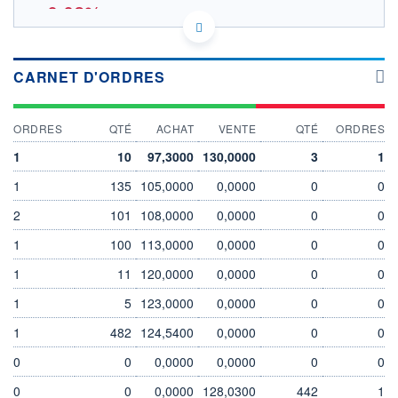
-0,02%
IE00BKX55T58 - Vanguard Group (Ireland) Limited
EURONEXT AMSTERDAM DONNÉES TEMPS DIFFÉRÉ
CARNET D'ORDRES
SOUS-JACENT FTSE DEVELOPED USD
Politique d'exécution
ORDRES
QTÉ
ACHAT
VENTE
QTÉ
ORDRES
128
1
10
97,3000
130,0000
3
1
126
1
135
105,0000
0,0000
0
0
124
2
101
108,0000
0,0000
0
0
122
03/08
05/08
1
100
113,0000
0,0000
0
0
1
11
120,0000
0,0000
0
0
INDICE DE RÉFÉRENCE
CATÉGORIE MORNINGSTAR
FTSE DEVELOPED USD
Actions International Gdes
Cap. Mixte
1
5
123,0000
0,0000
0
0
1
482
124,5400
0,0000
0
0
OUVERTURE
CLÔTURE VEILLE
126,1700
126,3300
0
0
0,0000
0,0000
0
0
+ HAUT
+ BAS
126,4100
125,9700
0
0
0,0000
128,0300
442
1