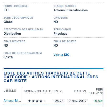
FORME JURIDIQUE
CLASSE D'ACTIFS
ETF
Actions Internationales
ZONE GÉOGRAPHIQUE
DIVIDENDE
Global
ND
AFFECTATION DES RÉSULTATS
RÉPLICATION
Distribution
Physique
FRAIS D'ENTRÉE
FRAIS DE SORTIE
ND
ND
FRAIS DE GESTION MAXIMUM
Voir le DIC
0,12 %
LISTE DES AUTRES TRACKERS DE CETTE
CATÉGORIE : ACTIONS INTERNATIONAL GDES
CAP. MIXTE
PERF.
LIBELLÉ
MORNINGSTAR
DERN. VL
DATE VL
1ER JANV.
Amundi MSCI All Country World ETF EURAcc
125,73
17 nov. 2017
15,89%