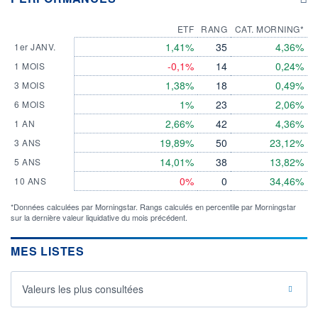
ETF
RANG
CAT. MORNING*
1,41%
35
4,36%
1er JANV.
-0,1%
14
0,24%
1 MOIS
1,38%
18
0,49%
3 MOIS
1%
23
2,06%
6 MOIS
2,66%
42
4,36%
1 AN
19,89%
50
23,12%
3 ANS
14,01%
38
13,82%
5 ANS
0%
0
34,46%
10 ANS
*Données calculées par Morningstar. Rangs calculés en percentile par Morningstar
sur la dernière valeur liquidative du mois précédent.
MES LISTES
Valeurs les plus consultées