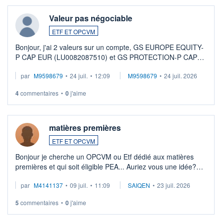
Valeur pas négociable
ETF ET OPCVM
Bonjour, j'ai 2 valeurs sur un compte, GS EUROPE EQUITY-
P CAP EUR (LU0082087510) et GS PROTECTION-P CAP
EUR (LU0546913194), que je souhaite vendre. Lorsque je
par
M9598679
•
24 juil.
•
12:09
M9598679
•
24 juil. 2026
veux procéder à la vente, on me signale ...
4
commentaires
•
0
j'aime
matières premières
ETF ET OPCVM
Bonjour je cherche un OPCVM ou Etf dédié aux matières
premières et qui soit éligible PEA... Auriez vous une idée?
Merci de vos conseils
par
M4141137
•
09 juil.
•
11:09
SAIQEN
•
23 juil. 2026
5
commentaires
•
0
j'aime