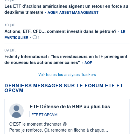
Les ETF d’actions américaines signent un retour en force au
information fournie par
deuxième trimestre
•
AGEFI ASSET MANAGEMENT
10 juil.
information
Actions, ETF, CFD… comment investir dans le pétrole?
•
LE
PARTICULIER
•
1
09 juil.
Fidelity International : "les investisseurs en ETF privilégient
information fournie par
de nouveau les actions américaines"
•
AOF
Voir toutes les analyses Trackers
DERNIERS MESSAGES SUR LE FORUM ETF ET
OPCVM
ETF Défense de la BNP au plus bas
ETF ET OPCVM
C'EST le moment d'acheter 😄​
Perso je renforce. Çà remonte en flèche à chaque