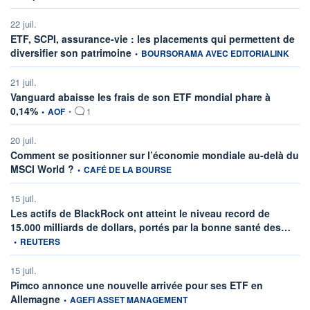
22 juil.
ETF, SCPI, assurance-vie : les placements qui permettent de
information fournie par
diversifier son patrimoine
•
BOURSORAMA AVEC EDITORIALINK
21 juil.
Vanguard abaisse les frais de son ETF mondial phare à
information fournie par
0,14%
•
AOF
•
1
20 juil.
Comment se positionner sur l’économie mondiale au-delà du
information fournie par
MSCI World ?
•
CAFÉ DE LA BOURSE
15 juil.
Les actifs de BlackRock ont atteint le niveau record de
infor
15.000 milliards de dollars, portés par la bonne santé des…
•
REUTERS
15 juil.
Pimco annonce une nouvelle arrivée pour ses ETF en
information fournie par
Allemagne
•
AGEFI ASSET MANAGEMENT