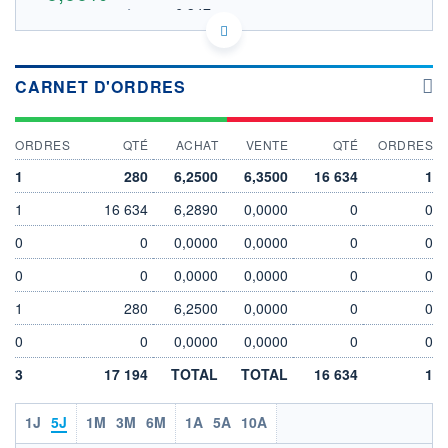
6.347
OUVERTURE THÉORIQUE
IE00BF3N7094 - BlackRock Asset Management Ireland
- ETF
CARNET D'ORDRES
EURONEXT AMSTERDAM DONNÉES TEMPS DIFFÉRÉ
SOUS-JACENT MARKIT IB EUR LIQUID
Politique d'exécution
ORDRES
QTÉ
ACHAT
VENTE
QTÉ
ORDRES
6,34
1
280
6,2500
6,3500
16 634
1
6,32
1
16 634
6,2890
0,0000
0
0
6,30
0
0
0,0000
0,0000
0
0
6,28
0
0
0,0000
0,0000
0
0
03/08
05/08
1
280
6,2500
0,0000
0
0
INDICE DE RÉFÉRENCE
CATÉGORIE MORNINGSTAR
MARKIT IB EUR LIQUID
Obligations EUR Haut
0
0
0,0000
0,0000
0
0
Rendement
3
17 194
TOTAL
TOTAL
16 634
1
OUVERTURE
CLÔTURE VEILLE
0,0000
6,3060
1J
5J
1M
3M
6M
1A
5A
10A
+ HAUT
+ BAS
0,0000
0,0000