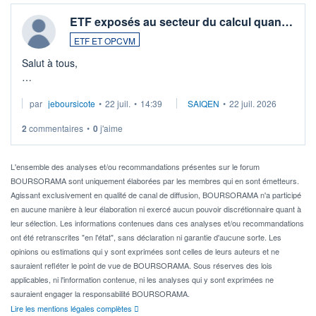
ETF exposés au secteur du calcul quan…
ETF ET OPCVM
Salut à tous,
Je cherche à investir sur le secteur du calcul quantique, mais
par
jeboursicote
•
22 juil.
•
14:39
SAIQEN
•
22 juil. 2026
via un ETF plutôt que des actions individuelles.
2
commentaires
•
0
j'aime
Idéalement, je voudrais qu'il soit éligible au PEA.
Pour l' ...
L'ensemble des analyses et/ou recommandations présentes sur le forum
BOURSORAMA sont uniquement élaborées par les membres qui en sont émetteurs.
Agissant exclusivement en qualité de canal de diffusion, BOURSORAMA n'a participé
en aucune manière à leur élaboration ni exercé aucun pouvoir discrétionnaire quant à
leur sélection. Les informations contenues dans ces analyses et/ou recommandations
ont été retranscrites "en l'état", sans déclaration ni garantie d'aucune sorte. Les
opinions ou estimations qui y sont exprimées sont celles de leurs auteurs et ne
sauraient refléter le point de vue de BOURSORAMA. Sous réserves des lois
applicables, ni l'information contenue, ni les analyses qui y sont exprimées ne
sauraient engager la responsabilité BOURSORAMA.
Lire les mentions légales complètes