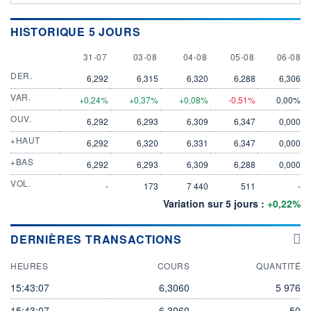
HISTORIQUE 5 JOURS
31 JULY
3 AUGUST
4 AUGUST
5 AUGUST
6 AUGU
31-07
03-08
04-08
05-08
06-08
DER.
6,292
6,315
6,320
6,288
6,306
VAR.
+0,24%
+0,37%
+0,08%
-0,51%
0,00%
OUV.
6,292
6,293
6,309
6,347
0,000
+HAUT
6,292
6,320
6,331
6,347
0,000
+BAS
6,292
6,293
6,309
6,288
0,000
VOL.
-
173
7 440
511
-
Variation sur 5 jours :
+0,22%
DERNIÈRES TRANSACTIONS
HEURES
COURS
QUANTITÉ
15:43:07
6,3060
5 976
15:43:07
6,3060
50