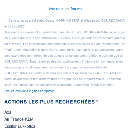
Voir tous les forums
(1)
Cette analyse a été élaborée par MORNINGSTAR et diffusée par BOURSORAMA
le 30 juin 2026.
Agissant exclusivement en qualité de canal de diffusion, BOURSORAMA n'a participé
en aucune manière à son élaboration ni exercé aucun pouvoir discrétionnaire quant à
sa sélection. Les informations contenues dans cette analyse ont été retranscrites "en
l'état", sans déclaration ni garantie d'aucune sorte. Les opinions ou estimations qui y
sont exprimées sont celles de ses auteurs et ne sauraient refléter le point de vue de
BOURSORAMA. Sous réserves des lois applicables, ni l'information contenue, ni les
analyses qui y sont exprimées ne sauraient engager la responsabilité de
BOURSORAMA. Le contenu de l'analyse mis à disposition par BOURSORAMA est
fourni uniquement à titre d'information et n'a pas de valeur contractuelle. Il constitue
ainsi une simple aide à la décision dont l'utilisateur conserve l'absolue maîtrise.
Lire les mentions légales complètes
ACTIONS LES PLUS RECHERCHÉES *
Axa
Air France-KLM
Essilor Luxxotica