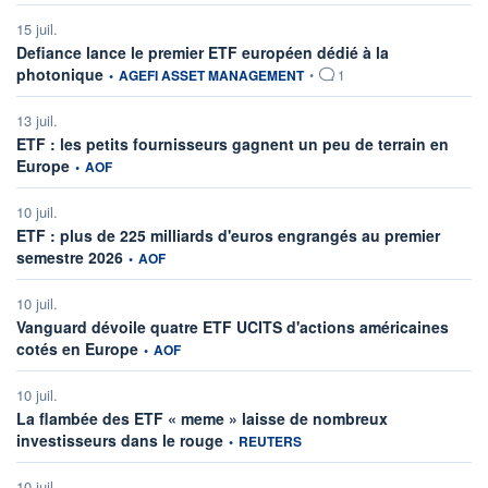
15 juil.
Defiance lance le premier ETF européen dédié à la
information fournie par
photonique
•
AGEFI ASSET MANAGEMENT
•
1
13 juil.
ETF : les petits fournisseurs gagnent un peu de terrain en
information fournie par
Europe
•
AOF
10 juil.
ETF : plus de 225 milliards d'euros engrangés au premier
information fournie par
semestre 2026
•
AOF
10 juil.
Vanguard dévoile quatre ETF UCITS d'actions américaines
information fournie par
cotés en Europe
•
AOF
10 juil.
La flambée des ETF « meme » laisse de nombreux
information fournie par
investisseurs dans le rouge
•
REUTERS
10 juil.