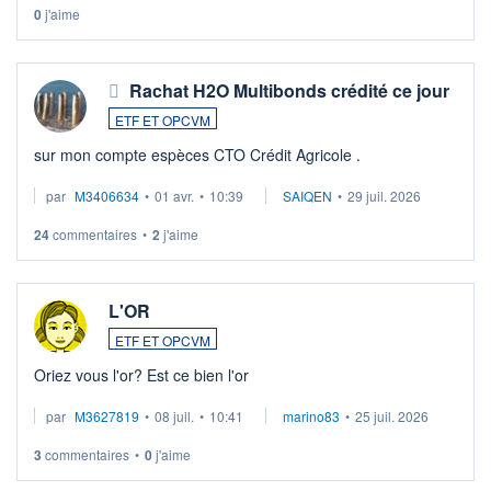
0
j'aime
Rachat H2O Multibonds crédité ce jour
ETF ET OPCVM
sur mon compte espèces CTO Crédit Agricole .
par
M3406634
•
01 avr.
•
10:39
SAIQEN
•
29 juil. 2026
24
commentaires
•
2
j'aime
L'OR
ETF ET OPCVM
Oriez vous l'or? Est ce bien l'or
par
M3627819
•
08 juil.
•
10:41
marino83
•
25 juil. 2026
3
commentaires
•
0
j'aime