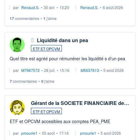
suspission d'accord dans.la guerre du moyen-orient.
par
Renaud.S.
•
30 avr.
•
13:20
Renaud.S.
•
6 août 2026
Investissement long terme tip top pour sa retraite.
LU3 ...
17
commentaires
•
1
j'aime
Liquidité dans un pea
ETF ET OPCVM
Quel titre est agréé pour rémunérer les liquidité s d'un pea
par
M7967572
•
28 juil.
•
15:16
M5637613
•
5 août 2026
7
commentaires
•
0
j'aime
Gérant de la SOCIETE FINANCIAIRE de…
ETF ET OPCVM
ETF et OPCVM accesibles aux comptes PEA_PME
par
pmourie1
•
05 août
•
17:16
pmourie1
•
5 août 2026