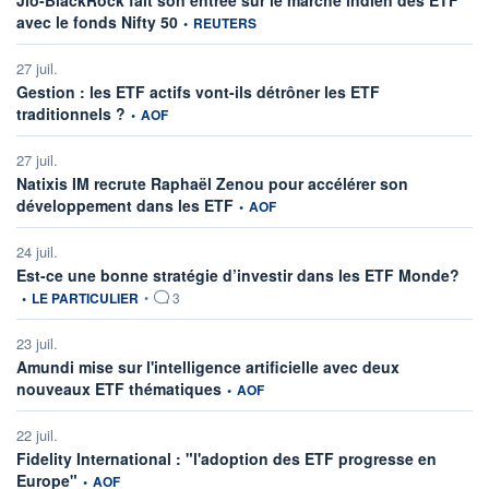
Jio-BlackRock fait son entrée sur le marché indien des ETF
information fournie par
avec le fonds Nifty 50
•
REUTERS
27 juil.
Gestion : les ETF actifs vont-ils détrôner les ETF
information fournie par
traditionnels ?
•
AOF
27 juil.
Natixis IM recrute Raphaël Zenou pour accélérer son
information fournie par
développement dans les ETF
•
AOF
24 juil.
infor
Est-ce une bonne stratégie d’investir dans les ETF Monde?
•
LE PARTICULIER
•
3
23 juil.
Amundi mise sur l'intelligence artificielle avec deux
information fournie par
nouveaux ETF thématiques
•
AOF
22 juil.
Fidelity International : "l'adoption des ETF progresse en
information fournie par
Europe"
•
AOF