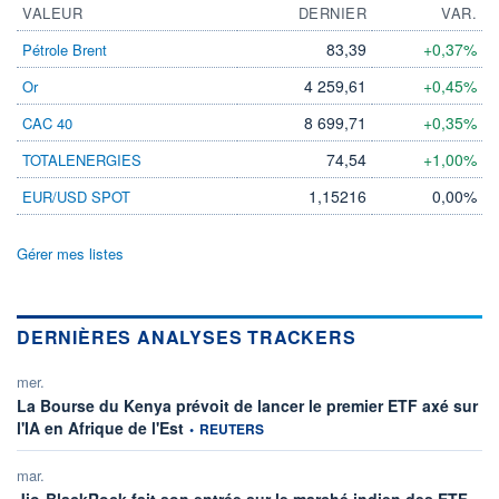
VALEUR
DERNIER
VAR.
83,39
+0,37%
Pétrole Brent
4 259,61
+0,45%
Or
8 699,71
+0,35%
CAC 40
74,54
+1,00%
TOTALENERGIES
1,15216
0,00%
EUR/USD SPOT
Gérer mes listes
DERNIÈRES ANALYSES TRACKERS
mer.
La Bourse du Kenya prévoit de lancer le premier ETF axé sur
information fournie par
l'IA en Afrique de l'Est
•
REUTERS
mar.