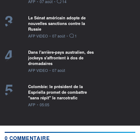
information fournie par
AFP
•
07 août
•
14
3
Le Sénat américain adopte de
nouvelles sanctions contre la
Russie
information fournie par
AFP VIDEO
•
07 août
•
1
4
Dans l'arrière-pays australien, des
jockeys s'affrontent à dos de
dromadaires
information fournie par
AFP VIDEO
•
07 août
5
Colombie: le président de la
Espriella promet de combattre
"sans répit" le narcotrafic
information fournie par
AFP
•
05:05
0 COMMENTAIRE