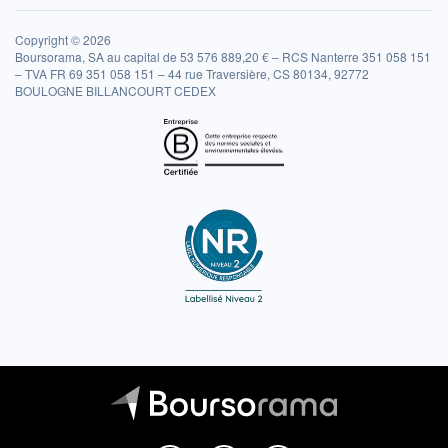
Copyright © 2026
Boursorama, SA au capital de 53 576 889,20 € – RCS Nanterre 351 058 151
– TVA FR 69 351 058 151 – 44 rue Traversière, CS 80134, 92772
BOULOGNE BILLANCOURT CEDEX