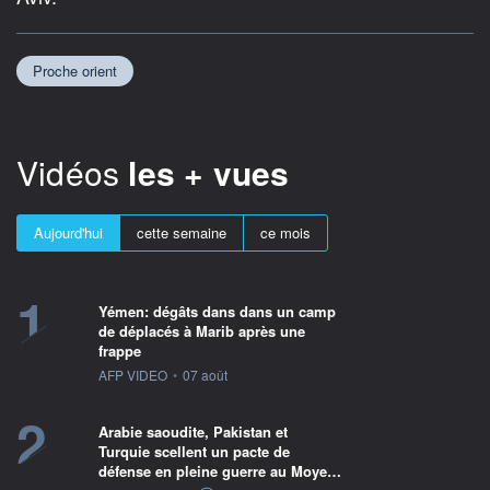
Proche orient
Vidéos
les + vues
Aujourd'hui
cette semaine
ce mois
1
Yémen: dégâts dans dans un camp
de déplacés à Marib après une
frappe
information fournie par
AFP VIDEO
•
07 août
2
Arabie saoudite, Pakistan et
Turquie scellent un pacte de
défense en pleine guerre au Moye…