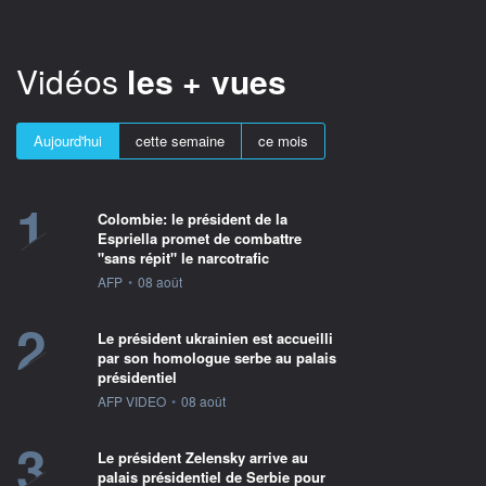
Vidéos
les + vues
Aujourd'hui
cette semaine
ce mois
1
Colombie: le président de la
Espriella promet de combattre
"sans répit" le narcotrafic
information fournie par
AFP
•
08 août
2
Le président ukrainien est accueilli
par son homologue serbe au palais
présidentiel
information fournie par
AFP VIDEO
•
08 août
3
Le président Zelensky arrive au
palais présidentiel de Serbie pour