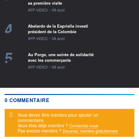
sa première visite
information fournie par
AFP VIDEO
•
08 août
4
Abelardo de la Espriella investi
président de la Colombie
information fournie par
AFP VIDEO
•
08 août
5
Au Porge, une soirée de solidarité
avec les commerçants
information fournie par
AFP VIDEO
•
08 août
0 COMMENTAIRE
Message d'alerte
Vous devez être membre pour ajouter un
commentaire.
Vous êtes déjà membre ?
Connectez-vous
Pas encore membre ?
Devenez membre gratuitement