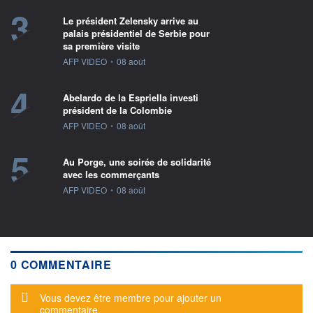
3
Le président Zelensky arrive au
palais présidentiel de Serbie pour
sa première visite
information fournie par
AFP VIDEO
•
08 août
4
Abelardo de la Espriella investi
président de la Colombie
information fournie par
AFP VIDEO
•
08 août
5
Au Porge, une soirée de solidarité
avec les commerçants
information fournie par
AFP VIDEO
•
08 août
0 COMMENTAIRE
Message d'alerte
Vous devez être membre pour ajouter un
commentaire.