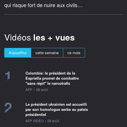
qui risque fort de nuire aux civils…
Vidéos
les + vues
Aujourd'hui
cette semaine
ce mois
1
Colombie: le président de la
Espriella promet de combattre
"sans répit" le narcotrafic
information fournie par
AFP
•
08 août
2
Le président ukrainien est accueilli
par son homologue serbe au palais
présidentiel
information fournie par
AFP VIDEO
•
08 août