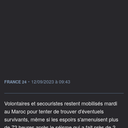
information fournie par
•
12/09/2023 à 09:43
FRANCE 24
Volontaires et secouristes restent mobilisés mardi
au Maroc pour tenter de trouver d'éventuels
survivants, même si les espoirs s'amenuisent plus
de 72 heures après le séisme qui a fait près de 2