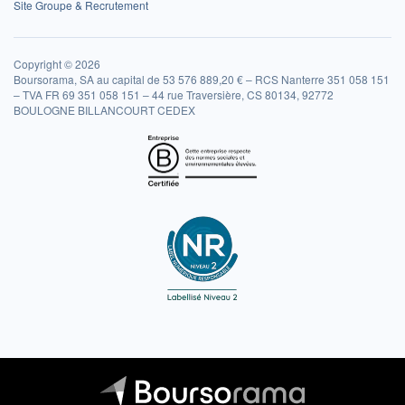
Site Groupe & Recrutement
Copyright © 2026
Boursorama, SA au capital de 53 576 889,20 € – RCS Nanterre 351 058 151
– TVA FR 69 351 058 151 – 44 rue Traversière, CS 80134, 92772
BOULOGNE BILLANCOURT CEDEX