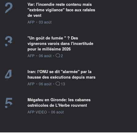
2
Var: l'incendie reste contenu mais
"extrême vigilance" face aux rafales
de vent
information fournie par
AFP
•
03 août
3
"Un goût de fumée " ? Des
vignerons varois dans l'incertitude
pour le millésime 2026
information fournie par
AFP
•
06 août
•
2
4
Iran: l'ONU se dit "alarmée" par la
hausse des exécutions depuis mars
information fournie par
AFP
•
06 août
•
13
5
Mégafeu en Gironde: les cabanes
ostréicoles de L'Herbe rouvrent
information fournie par
AFP VIDEO
•
06 août