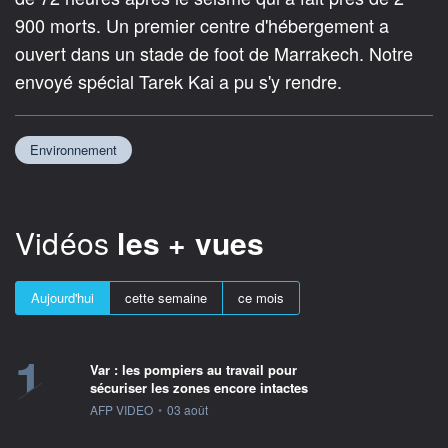
900 morts. Un premier centre d'hébergement a
ouvert dans un stade de foot de Marrakech. Notre
envoyé spécial Tarek Kai a pu s'y rendre.
Environnement
Vidéos
les + vues
Aujourd'hui
cette semaine
ce mois
1
Var : les pompiers au travail pour
sécuriser les zones encore intactes
information fournie par
AFP VIDEO
•
03 août