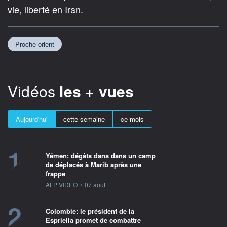
vie, liberté en Iran.
Proche orient
Vidéos
les + vues
Aujourd'hui
cette semaine
ce mois
1
Yémen: dégâts dans dans un camp
de déplacés à Marib après une
frappe
information fournie par
AFP VIDEO
•
07 août
2
Colombie: le président de la
Espriella promet de combattre