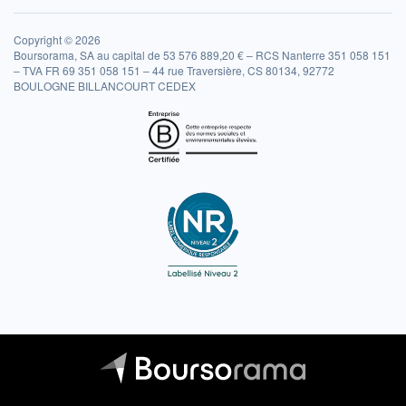
Copyright © 2026
Boursorama, SA au capital de 53 576 889,20 € – RCS Nanterre 351 058 151
– TVA FR 69 351 058 151 – 44 rue Traversière, CS 80134, 92772
BOULOGNE BILLANCOURT CEDEX