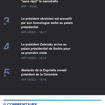
"sans répit" le narcotrafic
information fournie par
AFP
•
05:05
3
Le président ukrainien est accueilli
par son homologue serbe au palais
présidentiel
information fournie par
AFP VIDEO
•
18:17
4
Le président Zelensky arrive au
palais présidentiel de Serbie pour
sa première visite
information fournie par
AFP VIDEO
•
18:16
5
Abelardo de la Espriella investi
président de la Colombie
information fournie par
AFP VIDEO
•
18:16
0 COMMENTAIRE