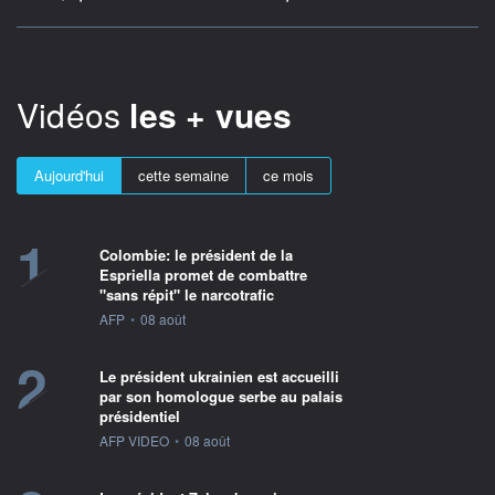
Vidéos
les + vues
Aujourd'hui
cette semaine
ce mois
1
Colombie: le président de la
Espriella promet de combattre
"sans répit" le narcotrafic
information fournie par
AFP
•
08 août
2
Le président ukrainien est accueilli
par son homologue serbe au palais
présidentiel
information fournie par
AFP VIDEO
•
08 août