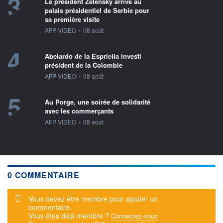
3
Le président Zelensky arrive au
palais présidentiel de Serbie pour
sa première visite
information fournie par
AFP VIDEO
•
08 août
4
Abelardo de la Espriella investi
président de la Colombie
information fournie par
AFP VIDEO
•
08 août
5
Au Porge, une soirée de solidarité
avec les commerçants
information fournie par
AFP VIDEO
•
08 août
0 COMMENTAIRE
Message d'alerte
Vous devez être membre pour ajouter un
commentaire.
Vous êtes déjà membre ?
Connectez-vous