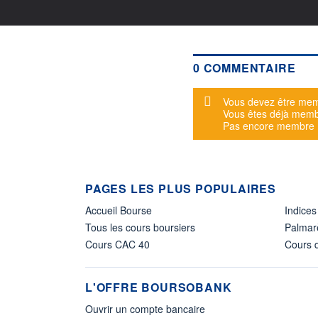
0 COMMENTAIRE
Message d'alerte
Vous devez être mem
Vous êtes déjà mem
Pas encore membre
PAGES LES PLUS POPULAIRES
Accueil Bourse
Indices
Tous les cours boursiers
Palmar
Cours CAC 40
Cours d
L'OFFRE BOURSOBANK
Ouvrir un compte bancaire