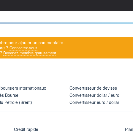
bre pour ajouter un commentaire.
bre ?
Connectez-vous
 ?
Devenez membre gratuitement
 boursiers internationaux
Convertisseur de devises
ès Bourse
Convertisseur dollar / euro
u Pétrole (Brent)
Convertisseur euro / dollar
Crédit rapide
Pla