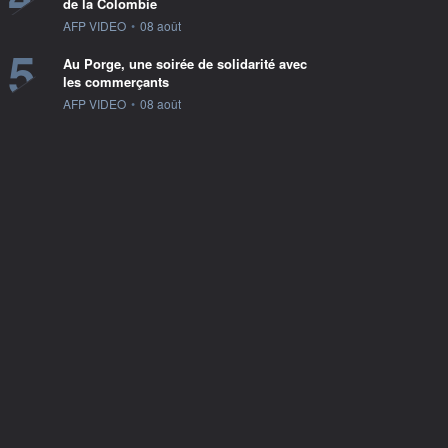
de la Colombie
information fournie par
AFP VIDEO
•
08 août
5
Au Porge, une soirée de solidarité avec
les commerçants
information fournie par
AFP VIDEO
•
08 août