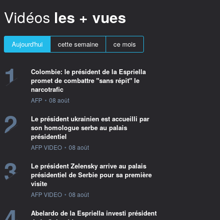
Vidéos
les + vues
Aujourd'hui
cette semaine
ce mois
1
Colombie: le président de la Espriella
promet de combattre "sans répit" le
narcotrafic
information fournie par
AFP
•
08 août
2
Le président ukrainien est accueilli par
son homologue serbe au palais
présidentiel
information fournie par
AFP VIDEO
•
08 août
3
Le président Zelensky arrive au palais
présidentiel de Serbie pour sa première
visite
information fournie par
AFP VIDEO
•
08 août
4
Abelardo de la Espriella investi président