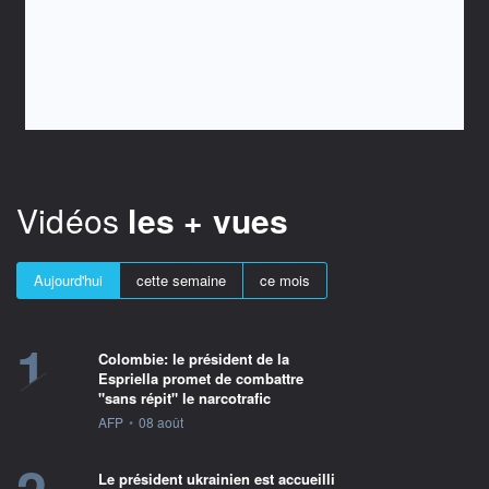
Vidéos
les + vues
Aujourd'hui
cette semaine
ce mois
1
Colombie: le président de la
Espriella promet de combattre
"sans répit" le narcotrafic
information fournie par
AFP
•
08 août
Le président ukrainien est accueilli