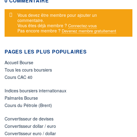
0 COMMENTAIRE
Message d'alerte
Vous devez être membre pour ajouter un
commentaire.
Vous êtes déjà membre ?
Connectez-vous
Pas encore membre ?
Devenez membre gratuitement
PAGES LES PLUS POPULAIRES
Accueil Bourse
Tous les cours boursiers
Cours CAC 40
Indices boursiers internationaux
Palmarès Bourse
Cours du Pétrole (Brent)
Convertisseur de devises
Convertisseur dollar / euro
Convertisseur euro / dollar