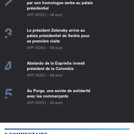
2
par son homologue serbe au palais
présidentiel
information fournie par
AFP VIDEO
•
08 août
3
Le président Zelensky arrive au
palais présidentiel de Serbie pour
sa première visite
information fournie par
AFP VIDEO
•
08 août
4
Abelardo de la Espriella investi
président de la Colombie
information fournie par
AFP VIDEO
•
08 août
5
Au Porge, une soirée de solidarité
avec les commerçants
information fournie par
AFP VIDEO
•
08 août