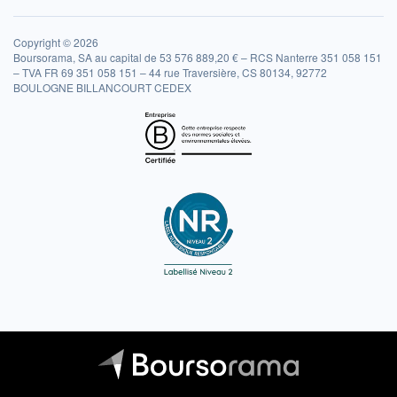
Copyright © 2026
Boursorama, SA au capital de 53 576 889,20 € – RCS Nanterre 351 058 151
– TVA FR 69 351 058 151 – 44 rue Traversière, CS 80134, 92772
BOULOGNE BILLANCOURT CEDEX