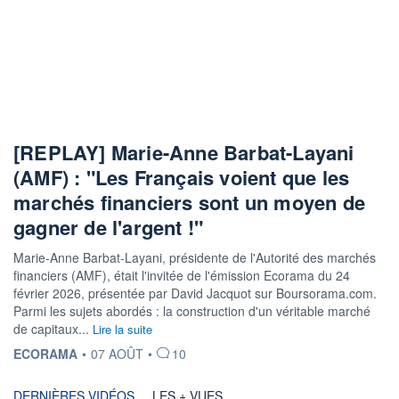
[REPLAY] Marie-Anne Barbat-Layani
(AMF) : "Les Français voient que les
marchés financiers sont un moyen de
gagner de l'argent !"
Marie-Anne Barbat-Layani, présidente de l'Autorité des marchés
financiers (AMF), était l'invitée de l'émission Ecorama du 24
février 2026, présentée par David Jacquot sur Boursorama.com.
Parmi les sujets abordés : la construction d'un véritable marché
de capitaux...
Lire la suite
INFORMATION FOURNIE PAR
ECORAMA
•
07 AOÛT
•
10
DERNIÈRES VIDÉOS
LES + VUES