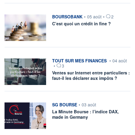
information fournie par
BOURSOBANK
•
05 août
•
2
C’est quoi un crédit in fine ?
information fournie par
TOUT SUR MES FINANCES
•
04 août
•
3
Ventes sur Internet entre particuliers :
faut-il les déclarer aux impôts ?
information fournie par
SG BOURSE
•
03 août
La Minute Bourse : l’indice DAX,
made in Germany