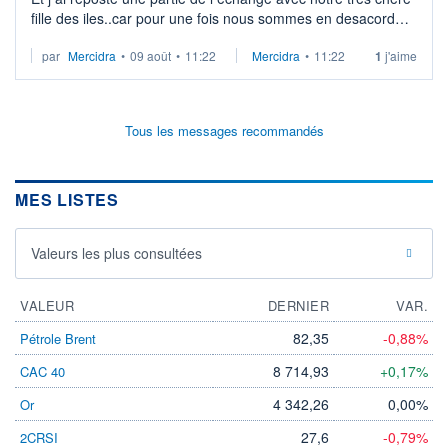
fille des iles..car pour une fois nous sommes en desacord
sachant que j ai ausdi echangé avec notre looping
par
Mercidra
•
09 août
•
11:22
Mercidra
•
11:22
1
j'aime
Tous les messages recommandés
MES LISTES
Valeurs les plus consultées
VALEUR
DERNIER
VAR.
82,35
-0,88%
Pétrole Brent
8 714,93
+0,17%
CAC 40
4 342,26
0,00%
Or
27,6
-0,79%
2CRSI