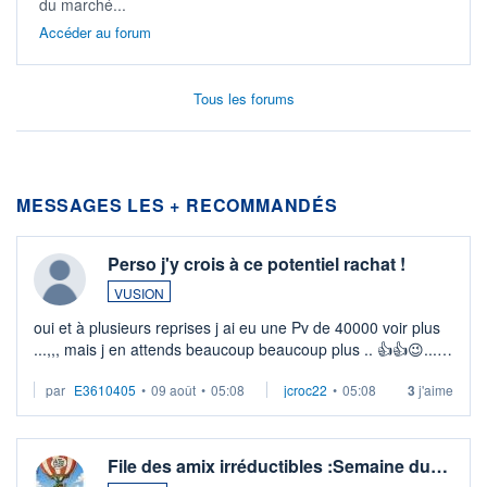
du marché...
Accéder au forum
Tous les forums
MESSAGES LES + RECOMMANDÉS
Perso j'y crois à ce potentiel rachat !
VUSION
oui et à plusieurs reprises j ai eu une Pv de 40000 voir plus
...,,, mais j en attends beaucoup beaucoup plus .. 👍👍😉...
pas pressé mais quasi certains
par
E3610405
•
09 août
•
05:08
jcroc22
•
05:08
3
j'aime
File des amix irréductibles :Semaine du…