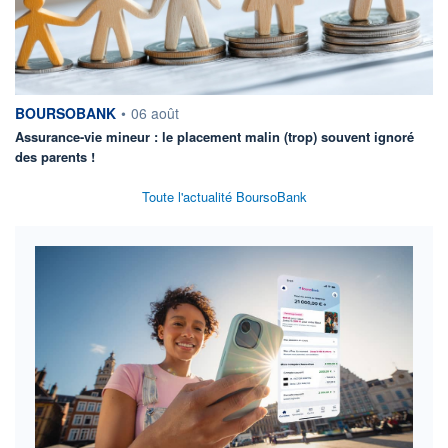
information fournie par
BOURSOBANK
•
06 août
Assurance-vie mineur : le placement malin (trop) souvent ignoré
des parents !
Toute l'actualité BoursoBank