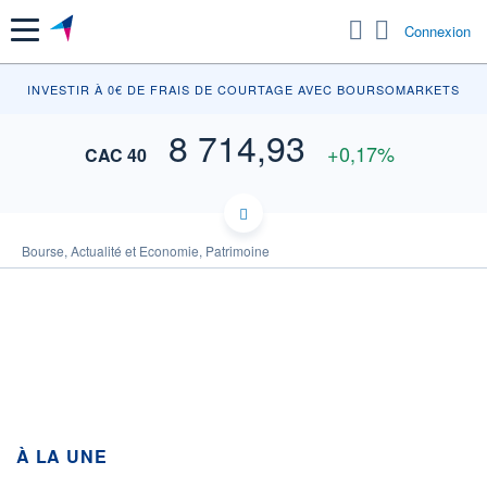
Menu
Connexion
INV
INVESTIR À 0€ DE FRAIS DE COURTAGE AVEC BOURSOMARKETS
8 714,93
+0,17%
CAC 40
8 760
Bourse, Actualité et Economie, Patrimoine
8 750
8 740
8 730
8 720
8 710
8 700
8 690
À LA UNE
11h53
14h46