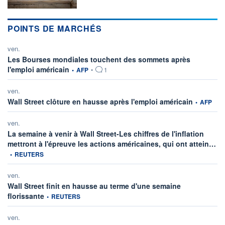
POINTS DE MARCHÉS
ven.
Les Bourses mondiales touchent des sommets après
information fournie par
l'emploi américain
•
AFP
•
1
ven.
information 
Wall Street clôture en hausse après l'emploi américain
•
AFP
ven.
La semaine à venir à Wall Street-Les chiffres de l'inflation
inf
mettront à l'épreuve les actions américaines, qui ont attein…
•
REUTERS
ven.
Wall Street finit en hausse au terme d'une semaine
information fournie par
florissante
•
REUTERS
ven.