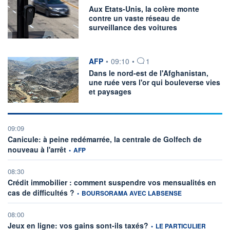
STMICROELECTRONICS
+3,16%
DBV TECHNOLOGIES
-4,44%
Aux Etats-Unis, la colère monte
REMY COINTREAU
+2,69%
AIR FRANCE-KLM
-2,95%
contre un vaste réseau de
PALMARÈS
surveillance des voitures
France
Dividendes
information fournie par
AFP
•
09:10
•
1
Secteurs
Dans le nord-est de l'Afghanistan,
PER
une ruée vers l'or qui bouleverse vies
et paysages
09:09
Canicule: à peine redémarrée, la centrale de Golfech de
information fournie par
nouveau à l'arrêt
•
AFP
08:30
Crédit immobilier : comment suspendre vos mensualités en
information fournie par
cas de difficultés ?
•
BOURSORAMA AVEC LABSENSE
08:00
information fournie par
Jeux en ligne: vos gains sont-ils taxés?
•
LE PARTICULIER