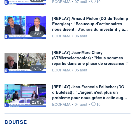
information fournie par
ECORAMA
•
07 août
•
10
[REPLAY] Arnaud Pieton (DG de Technip
Energies) : “Beaucoup d’actionnaires
nous disent : J’aurais dû investir il y a…
16'26
information fournie par
ECORAMA
•
06 août
[REPLAY] Jean-Marc Chéry
(STMicroelectronics) : "Nous sommes
repartis dans une phase de croissance !"
16'16
information fournie par
ECORAMA
•
05 août
[REPLAY] Jean-François Fallacher (DG
d’Eutelsat) : "L'argent n'est plus un
problème pour nous grâce à cette aug…
22'03
information fournie par
ECORAMA
•
04 août
•
16
BOURSE