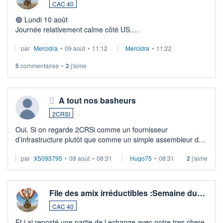
CAC 40
🟢 Lundi 10 août
Journée relativement calme côté US.
→ Pas de publication majeure susceptible de dominer le
par
Mercidra
•
09 août
•
11:12
Mercidra
•
11:22
S&P 500.
5
commentaires
•
2
j'aime
🟡 Mardi 11 août
A tout nos basheurs
2CRSI
Oui. Si on regarde 2CRSi comme un fournisseur
d’infrastructure plutôt que comme un simple assembleur de
serveurs, son intérêt économique devient beaucoup plus
par
X5093795
•
09 août
•
08:31
Hugo75
•
08:31
2
j'aime
clair.
File des amix irréductibles :Semaine du…
CAC 40
Et j ai reposté une partie de l echange avec notre tres chere