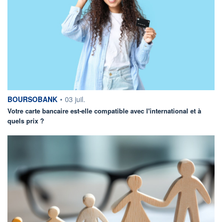
information fournie par
BOURSOBANK
•
03 juil.
Votre carte bancaire est-elle compatible avec l'international et à
quels prix ?