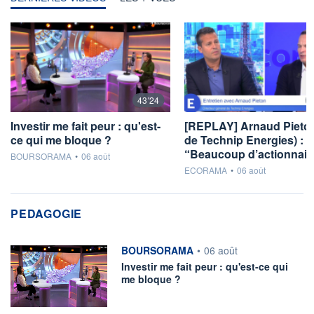
43'24
Investir me fait peur : qu'est-
[REPLAY] Arnaud Pieto
ce qui me bloque ?
de Technip Energies) :
“Beaucoup d’actionnai
information fournie par
BOURSORAMA
•
06 août
information fournie par
ECORAMA
•
06 août
PEDAGOGIE
information fournie par
BOURSORAMA
•
06 août
Investir me fait peur : qu'est-ce qui
me bloque ?