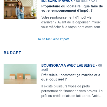
information fournie par
MAISON&TRAVAUX
•
08 août
•
1
Propriétaire ou locataire : que faire de
votre remboursement d’impôt ?
Votre remboursement d’impôt vient
d’arriver ? Avant de le dépenser, mieux
vaut réfléchir à la façon dont cette som…
Toute l'actualité Impôts
BUDGET
information fournie par
BOURSORAMA AVEC LABSENSE
•
08
août
Prêt relais : comment ça marche et à
quel coût réel ?
Il existe plusieurs types de prêts
permettant de financer divers projets. Le
prêt ou crédit relais en fait partie. Voici…