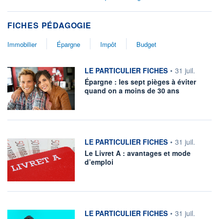
FICHES PÉDAGOGIE
Immobilier
Épargne
Impôt
Budget
information fournie par
LE PARTICULIER FICHES
•
31 juil.
Épargne : les sept pièges à éviter
quand on a moins de 30 ans
information fournie par
LE PARTICULIER FICHES
•
31 juil.
Le Livret A : avantages et mode
d’emploi
information fournie par
LE PARTICULIER FICHES
•
31 juil.