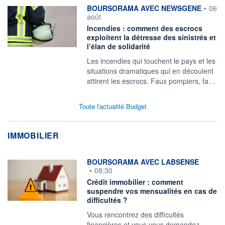
information fournie par
BOURSORAMA AVEC NEWSGENE
•
06
août
Incendies : comment des escrocs
exploitent la détresse des sinistrés et
l’élan de solidarité
Les incendies qui touchent le pays et les
situations dramatiques qui en découlent
attirent les escrocs. Faux pompiers, fa…
Toute l'actualité Budget
IMMOBILIER
information fournie par
BOURSORAMA AVEC LABSENSE
•
08:30
Crédit immobilier : comment
suspendre vos mensualités en cas de
difficultés ?
Vous rencontrez des difficultés
financières et vous vous demandez