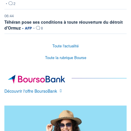
•
2
06:44
Téhéran pose ses conditions à toute réouverture du détroit
information fournie par
d'Ormuz
•
AFP
•
8
Toute l'actualité
Toute la rubrique Bourse
Découvrir l'offre BoursoBank