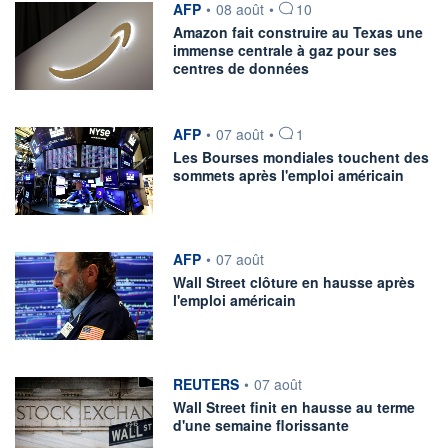
information fournie par
AFP
•
08 août
•
10
Amazon fait construire au Texas une
immense centrale à gaz pour ses
centres de données
information fournie par
AFP
•
07 août
•
1
Les Bourses mondiales touchent des
sommets après l'emploi américain
information fournie par
AFP
•
07 août
Wall Street clôture en hausse après
l'emploi américain
information fournie par
REUTERS
•
07 août
Wall Street finit en hausse au terme
d'une semaine florissante