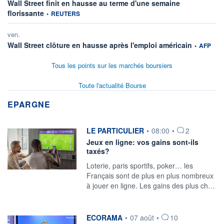
Wall Street finit en hausse au terme d'une semaine
information fournie par
florissante
•
REUTERS
ven.
information 
Wall Street clôture en hausse après l'emploi américain
•
AFP
Tous les points sur les marchés boursiers
Toute l'actualité Bourse
EPARGNE
information fournie par
LE PARTICULIER
•
08:00
•
2
Jeux en ligne: vos gains sont-ils
taxés?
Loterie, paris sportifs, poker… les
Français sont de plus en plus nombreux
à jouer en ligne. Les gains des plus ch…
information fournie par
ECORAMA
•
07 août
•
10