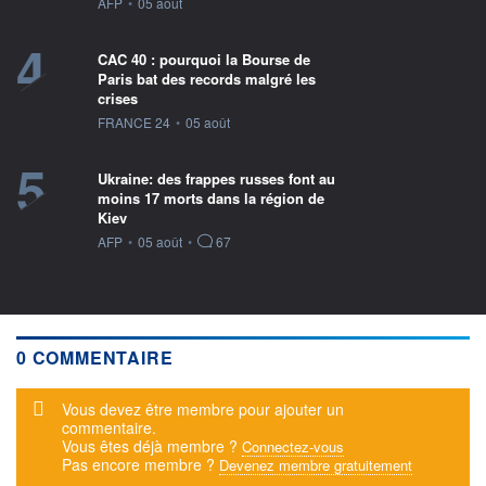
information fournie par
AFP
•
05 août
4
CAC 40 : pourquoi la Bourse de
Paris bat des records malgré les
crises
information fournie par
FRANCE 24
•
05 août
5
Ukraine: des frappes russes font au
moins 17 morts dans la région de
Kiev
information fournie par
AFP
•
05 août
•
67
0 COMMENTAIRE
Message d'alerte
Vous devez être membre pour ajouter un
commentaire.
Vous êtes déjà membre ?
Connectez-vous
Pas encore membre ?
Devenez membre gratuitement