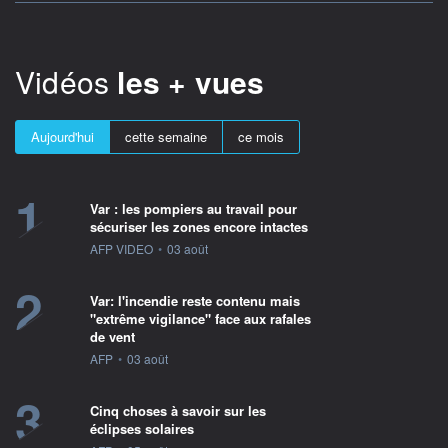
Vidéos
les + vues
Aujourd'hui
cette semaine
ce mois
1
Var : les pompiers au travail pour
sécuriser les zones encore intactes
information fournie par
AFP VIDEO
•
03 août
2
Var: l'incendie reste contenu mais
"extrême vigilance" face aux rafales
de vent
information fournie par
AFP
•
03 août
3
Cinq choses à savoir sur les
éclipses solaires