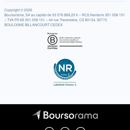
Copyright © 2026
Boursorama, SA au capital de 53 576 889,20 € – RCS Nanterre 351 058 151
– TVA FR 69 351 058 151 – 44 rue Traversière, CS 80134, 92772
BOULOGNE BILLANCOURT CEDEX