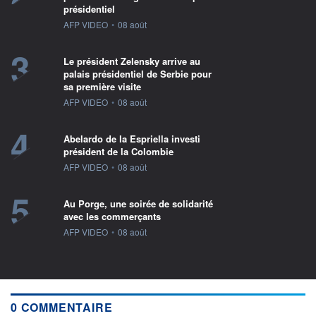
présidentiel
information fournie par
AFP VIDEO
•
08 août
3
Le président Zelensky arrive au
palais présidentiel de Serbie pour
sa première visite
information fournie par
AFP VIDEO
•
08 août
4
Abelardo de la Espriella investi
président de la Colombie
information fournie par
AFP VIDEO
•
08 août
5
Au Porge, une soirée de solidarité
avec les commerçants
information fournie par
AFP VIDEO
•
08 août
0 COMMENTAIRE