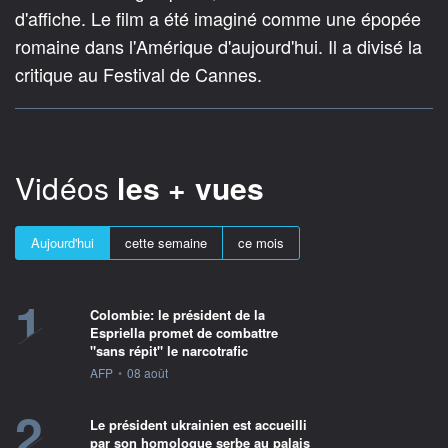
d'affiche. Le film a été imaginé comme une épopée
romaine dans l'Amérique d'aujourd'hui. Il a divisé la
critique au Festival de Cannes.
Vidéos
les + vues
Aujourd'hui
cette semaine
ce mois
1
Colombie: le président de la
Espriella promet de combattre
"sans répit" le narcotrafic
information fournie par
AFP
•
08 août
2
Le président ukrainien est accueilli
par son homologue serbe au palais