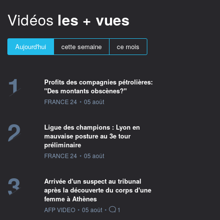
Vidéos
les + vues
Aujourd'hui
cette semaine
ce mois
1
Profits des compagnies pétrolières:
"Des montants obscènes?"
information fournie par
FRANCE 24
•
05 août
2
Ligue des champions : Lyon en
mauvaise posture au 3e tour
préliminaire
information fournie par
FRANCE 24
•
05 août
3
Arrivée d'un suspect au tribunal
après la découverte du corps d'une
femme à Athènes
information fournie par
AFP VIDEO
•
05 août
•
1