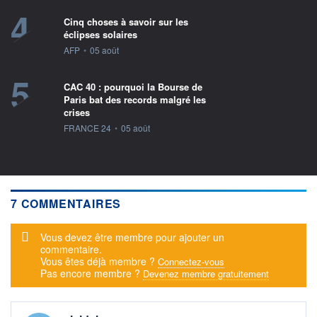
4
Cinq choses à savoir sur les
éclipses solaires
information fournie par
AFP
•
05 août
5
CAC 40 : pourquoi la Bourse de
Paris bat des records malgré les
crises
information fournie par
FRANCE 24
•
05 août
7 COMMENTAIRES
Message d'alerte
Vous devez être membre pour ajouter un
commentaire.
Vous êtes déjà membre ?
Connectez-vous
Pas encore membre ?
Devenez membre gratuitement