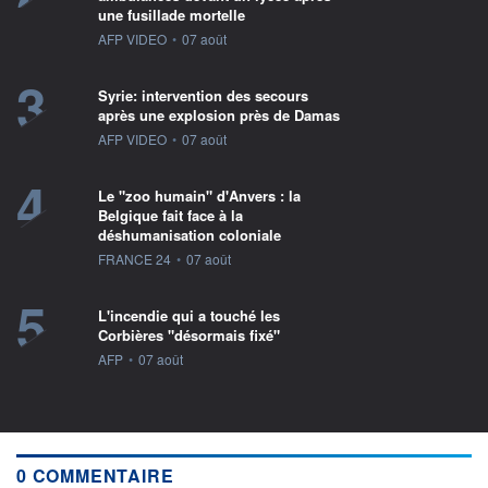
une fusillade mortelle
information fournie par
AFP VIDEO
•
07 août
3
Syrie: intervention des secours
après une explosion près de Damas
information fournie par
AFP VIDEO
•
07 août
4
Le "zoo humain" d'Anvers : la
Belgique fait face à la
déshumanisation coloniale
information fournie par
FRANCE 24
•
07 août
5
L'incendie qui a touché les
Corbières "désormais fixé"
information fournie par
AFP
•
07 août
0 COMMENTAIRE