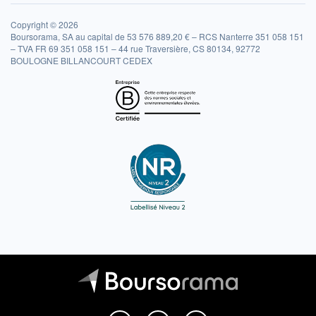
Copyright © 2026
Boursorama, SA au capital de 53 576 889,20 € – RCS Nanterre 351 058 151
– TVA FR 69 351 058 151 – 44 rue Traversière, CS 80134, 92772
BOULOGNE BILLANCOURT CEDEX