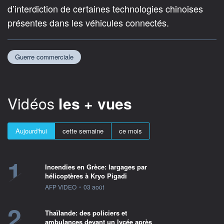
d’interdiction de certaines technologies chinoises
présentes dans les véhicules connectés.
Guerre commerciale
Vidéos
les + vues
Aujourd'hui
cette semaine
ce mois
1
Incendies en Grèce: largages par
hélicoptères à Kryo Pigadi
information fournie par
AFP VIDEO
•
03 août
2
Thaïlande: des policiers et
ambulances devant un lycée après