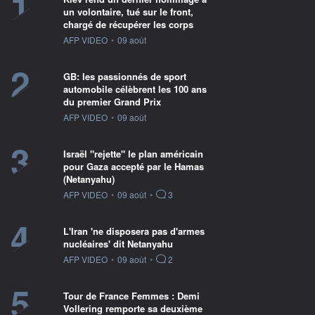
1
un volontaire, tué sur le front,
chargé de récupérer les corps
information fournie par
AFP VIDEO
•
09 août
2
GB: les passionnés de sport
automobile célèbrent les 100 ans
du premier Grand Prix
information fournie par
AFP VIDEO
•
09 août
3
Israël "rejette" le plan américain
pour Gaza accepté par le Hamas
(Netanyahu)
information fournie par
AFP VIDEO
•
09 août
•
3
4
L'Iran 'ne disposera pas d'armes
nucléaires' dit Netanyahu
information fournie par
AFP VIDEO
•
09 août
•
2
5
Tour de France Femmes : Demi
Vollering remporte sa deuxième