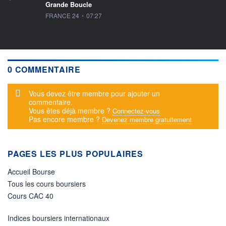
Grande Boucle
information fournie par
FRANCE 24
•
07:27
0 COMMENTAIRE
Message d'alerte
Vous devez être membre pour ajouter un
commentaire.
Vous êtes déjà membre ?
Connectez-vous
Pas encore membre ?
Devenez membre gratuitement
PAGES LES PLUS POPULAIRES
Accueil Bourse
Tous les cours boursiers
Cours CAC 40
Indices boursiers internationaux