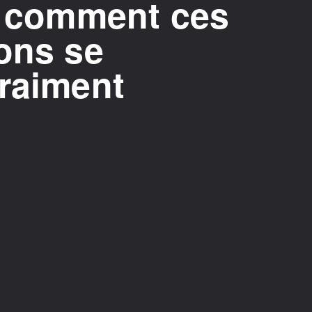
 : comment ces
ons se
vraiment