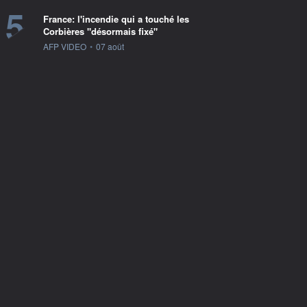
5
France: l'incendie qui a touché les
Corbières "désormais fixé"
information fournie par
AFP VIDEO
•
07 août