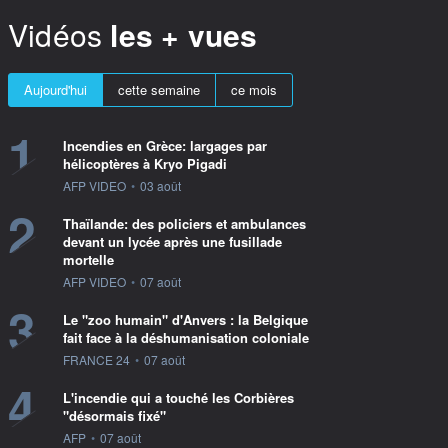
Vidéos
les + vues
Aujourd'hui
cette semaine
ce mois
1
Incendies en Grèce: largages par
hélicoptères à Kryo Pigadi
information fournie par
AFP VIDEO
•
03 août
2
Thaïlande: des policiers et ambulances
devant un lycée après une fusillade
mortelle
information fournie par
AFP VIDEO
•
07 août
3
Le "zoo humain" d'Anvers : la Belgique
fait face à la déshumanisation coloniale
information fournie par
FRANCE 24
•
07 août
4
L'incendie qui a touché les Corbières
"désormais fixé"
information fournie par
AFP
•
07 août