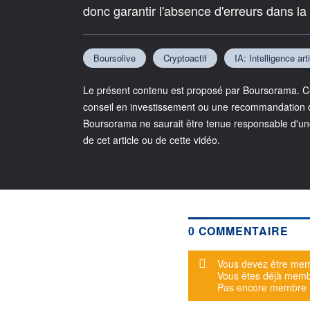
donc garantir l'absence d'erreurs dans la
Boursolive
Cryptoactif
IA: Intelligence arti
Le présent contenu est proposé par Boursorama. Cet
conseil en investissement ou une recommandation d'
Boursorama ne saurait être tenue responsable d'un
de cet article ou de cette vidéo.
0 COMMENTAIRE
Message d'alerte
Vous devez être mem
Vous êtes déjà mem
Pas encore membre