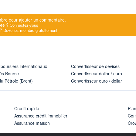
bre pour ajouter un commentaire.
bre ?
Connectez-vous
 ?
Devenez membre gratuitement
 boursiers internationaux
Convertisseur de devises
ès Bourse
Convertisseur dollar / euro
u Pétrole (Brent)
Convertisseur euro / dollar
Crédit rapide
Pla
Assurance crédit immobilier
Com
Assurance maison
Cro