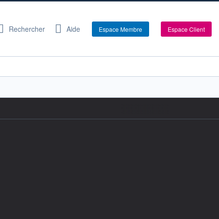
Rechercher
Aide
Espace Membre
Espace Client