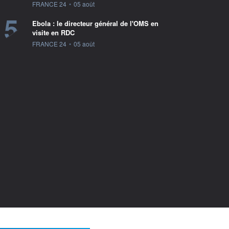
information fournie par
FRANCE 24
•
05 août
5
Ebola : le directeur général de l'OMS en
visite en RDC
information fournie par
FRANCE 24
•
05 août