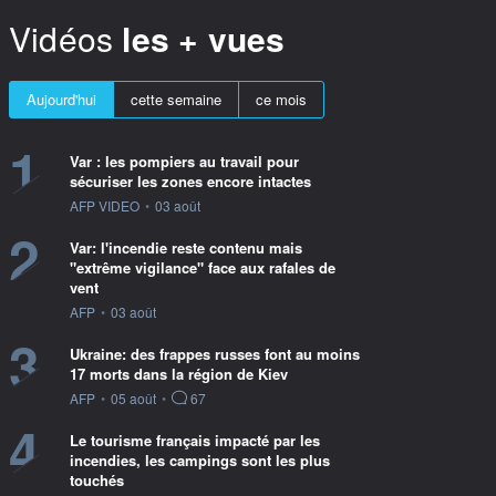
Vidéos
les + vues
Aujourd'hui
cette semaine
ce mois
1
Var : les pompiers au travail pour
sécuriser les zones encore intactes
information fournie par
AFP VIDEO
•
03 août
2
Var: l'incendie reste contenu mais
"extrême vigilance" face aux rafales de
vent
information fournie par
AFP
•
03 août
3
Ukraine: des frappes russes font au moins
17 morts dans la région de Kiev
information fournie par
AFP
•
05 août
•
67
4
Le tourisme français impacté par les
incendies, les campings sont les plus
touchés