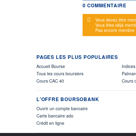
0 COMMENTAIRE
Message d'alerte
Vous devez être mem
Vous êtes déjà mem
Pas encore membre
PAGES LES PLUS POPULAIRES
Accueil Bourse
Indices
Tous les cours boursiers
Palmar
Cours CAC 40
Cours d
L'OFFRE BOURSOBANK
Ouvrir un compte bancaire
Carte bancaire ado
Crédit en ligne