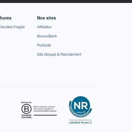
chures
Nos sites
lientèle Fragile
Affiliation
BoursoBank
Publicité
Site Groupe & Recrutement