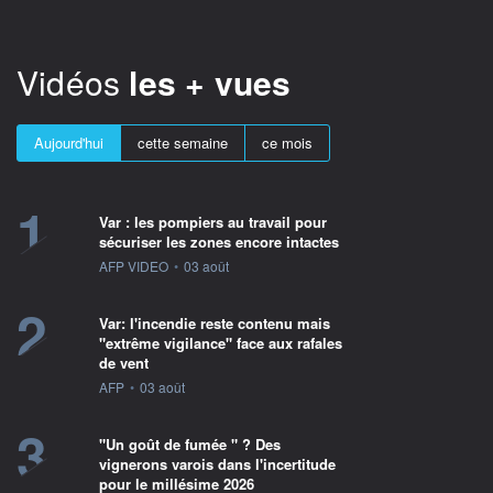
Vidéos
les + vues
Aujourd'hui
cette semaine
ce mois
1
Var : les pompiers au travail pour
sécuriser les zones encore intactes
information fournie par
AFP VIDEO
•
03 août
2
Var: l'incendie reste contenu mais
"extrême vigilance" face aux rafales
de vent
information fournie par
AFP
•
03 août
3
"Un goût de fumée " ? Des
vignerons varois dans l'incertitude
pour le millésime 2026