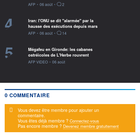
information fournie par
AFP
•
06 août
•
2
4
Iran: l'ONU se dit "alarmée" par la
hausse des exécutions depuis mars
information fournie par
AFP
•
06 août
•
14
5
Mégafeu en Gironde: les cabanes
ostréicoles de L'Herbe rouvrent
information fournie par
AFP VIDEO
•
06 août
0 COMMENTAIRE
Message d'alerte
Vous devez être membre pour ajouter un
commentaire.
Vous êtes déjà membre ?
Connectez-vous
Pas encore membre ?
Devenez membre gratuitement