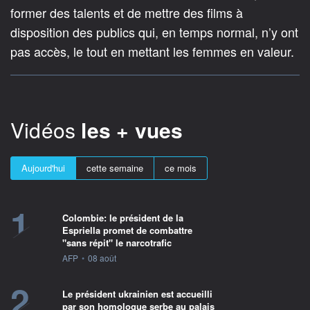
former des talents et de mettre des films à
disposition des publics qui, en temps normal, n’y ont
pas accès, le tout en mettant les femmes en valeur.
Vidéos
les + vues
Aujourd'hui
cette semaine
ce mois
1
Colombie: le président de la
Espriella promet de combattre
"sans répit" le narcotrafic
information fournie par
AFP
•
08 août
2
Le président ukrainien est accueilli
par son homologue serbe au palais