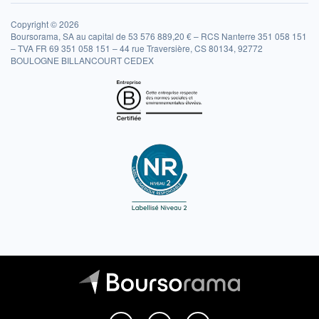
Copyright © 2026
Boursorama, SA au capital de 53 576 889,20 € – RCS Nanterre 351 058 151
– TVA FR 69 351 058 151 – 44 rue Traversière, CS 80134, 92772
BOULOGNE BILLANCOURT CEDEX