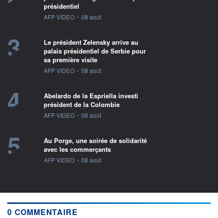
présidentiel
information fournie par
AFP VIDEO
•
08 août
3
Le président Zelensky arrive au
palais présidentiel de Serbie pour
sa première visite
information fournie par
AFP VIDEO
•
08 août
4
Abelardo de la Espriella investi
président de la Colombie
information fournie par
AFP VIDEO
•
08 août
5
Au Porge, une soirée de solidarité
avec les commerçants
information fournie par
AFP VIDEO
•
08 août
0 COMMENTAIRE