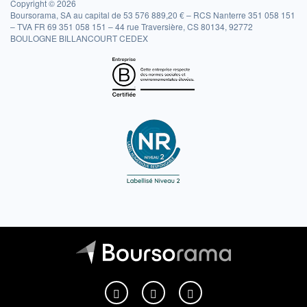
Copyright © 2026
Boursorama, SA au capital de 53 576 889,20 € – RCS Nanterre 351 058 151
– TVA FR 69 351 058 151 – 44 rue Traversière, CS 80134, 92772
BOULOGNE BILLANCOURT CEDEX
Boursorama sur Facebook
Boursorama sur X
Boursorama sur Youtu