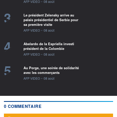
information fournie par
AFP VIDEO
•
08 août
3
Le président Zelensky arrive au
palais présidentiel de Serbie pour
sa première visite
information fournie par
AFP VIDEO
•
08 août
4
Abelardo de la Espriella investi
président de la Colombie
information fournie par
AFP VIDEO
•
08 août
5
Au Porge, une soirée de solidarité
avec les commerçants
information fournie par
AFP VIDEO
•
08 août
0 COMMENTAIRE