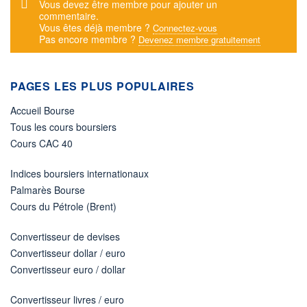
Message d'alerte
Vous devez être membre pour ajouter un
commentaire.
Vous êtes déjà membre ?
Connectez-vous
Pas encore membre ?
Devenez membre gratuitement
PAGES LES PLUS POPULAIRES
Accueil Bourse
Tous les cours boursiers
Cours CAC 40
Indices boursiers internationaux
Palmarès Bourse
Cours du Pétrole (Brent)
Convertisseur de devises
Convertisseur dollar / euro
Convertisseur euro / dollar
Convertisseur livres / euro