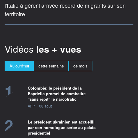
l'Italie à gérer l'arrivée record de migrants sur son
territoire.
Vidéos
les + vues
Aujourd'hui
cette semaine
ce mois
1
Colombie: le président de la
Espriella promet de combattre
"sans répit" le narcotrafic
information fournie par
AFP
•
08 août
2
Le président ukrainien est accueilli
par son homologue serbe au palais
présidentiel