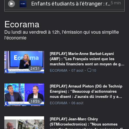
Ecorama
Du lundi au vendredi à 12h, l'émission qui vous simplifie
l'économie
[REPLAY] Marie-Anne Barbat-Layani
(AMF) : "Les Français voient que les
marchés financiers sont un moyen de g…
24'31
information fournie par
ECORAMA
•
07 août
•
10
[REPLAY] Arnaud Pieton (DG de Technip
Energies) : “Beaucoup d’actionnaires
nous disent : J’aurais dû investir il y a…
16'26
information fournie par
ECORAMA
•
06 août
[REPLAY] Jean-Marc Chéry
(STMicroelectronics) : "Nous sommes