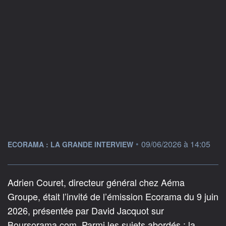
information fournie par
•
09/06/2026 à 14:05
ECORAMA : LA GRANDE INTERVIEW
Adrien Couret, directeur général chez Aéma
Groupe, était l’invité de l’émission Ecorama du 9 juin
2026, présentée par David Jacquot sur
Boursorama.com. Parmi les sujets abordés : la