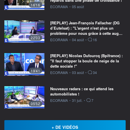
repartis dans une phase de croissance !"
16'16
information fournie par
ECORAMA
•
05 août
[REPLAY] Jean-François Fallacher (DG
d’Eutelsat) : "L'argent n'est plus un
problème pour nous grâce à cette aug…
22'03
information fournie par
ECORAMA
•
04 août
•
16
[REPLAY] Nicolas Dufourcq (Bpifrance) :
"Il faut stopper la boule de neige de la
dette sociale !"
19'41
information fournie par
ECORAMA
•
03 août
•
34
Nouveaux radars : ce qui attend les
automobilistes !
information fournie par
ECORAMA
•
31 juil.
•
7
05'52
+ DE VIDÉOS