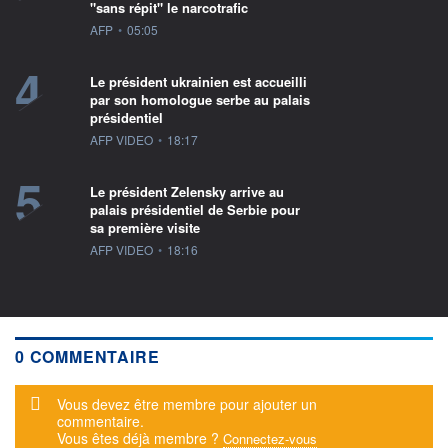
"sans répit" le narcotrafic
information fournie par
AFP
•
05:05
4
Le président ukrainien est accueilli
par son homologue serbe au palais
présidentiel
information fournie par
AFP VIDEO
•
18:17
5
Le président Zelensky arrive au
palais présidentiel de Serbie pour
sa première visite
information fournie par
AFP VIDEO
•
18:16
0 COMMENTAIRE
Message d'alerte
Vous devez être membre pour ajouter un
commentaire.
Vous êtes déjà membre ?
Connectez-vous