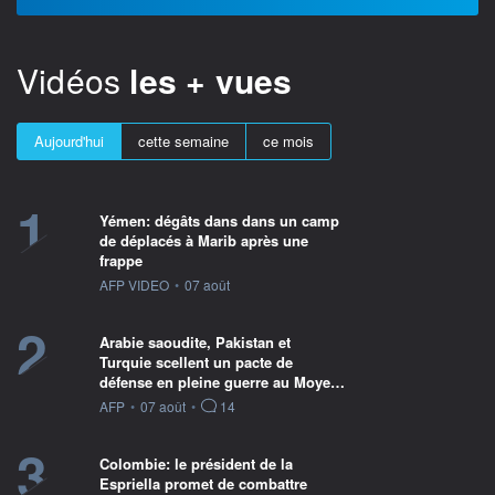
Vidéos
les + vues
Aujourd'hui
cette semaine
ce mois
1
Yémen: dégâts dans dans un camp
de déplacés à Marib après une
frappe
information fournie par
AFP VIDEO
•
07 août
2
Arabie saoudite, Pakistan et
Turquie scellent un pacte de
défense en pleine guerre au Moye…
information fournie par
AFP
•
07 août
•
14
3
Colombie: le président de la
Espriella promet de combattre