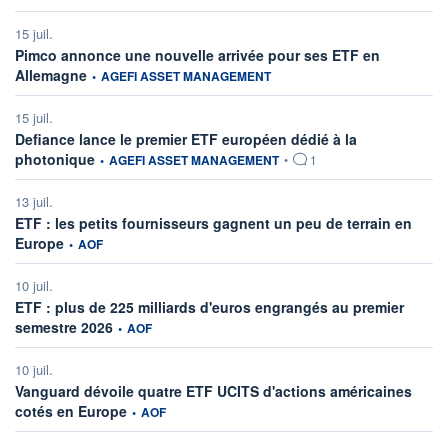
15 juil.
Pimco annonce une nouvelle arrivée pour ses ETF en
information fournie par
Allemagne
•
AGEFI ASSET MANAGEMENT
15 juil.
Defiance lance le premier ETF européen dédié à la
information fournie par
photonique
•
AGEFI ASSET MANAGEMENT
•
1
13 juil.
ETF : les petits fournisseurs gagnent un peu de terrain en
information fournie par
Europe
•
AOF
10 juil.
ETF : plus de 225 milliards d'euros engrangés au premier
information fournie par
semestre 2026
•
AOF
10 juil.
Vanguard dévoile quatre ETF UCITS d'actions américaines
information fournie par
cotés en Europe
•
AOF