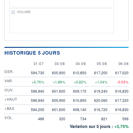
VOLUME
HISTORIQUE 5 JOURS
31 JULY
3 AUGUST
4 AUGUST
5 AUGUST
6 AUGU
31-07
03-08
04-08
05-08
06-08
DER.
594,730
605,900
610,850
617,200
617,020
VAR.
+0,76%
+1,88%
+0,82%
+1,04%
-0,03%
OUV.
596,940
601,600
609,170
619,240
616,830
+HAUT
596,940
605,900
610,850
620,060
617,320
+BAS
594,200
601,600
608,140
616,720
616,830
VOL.
486
320
734
821
599
Variation sur 5 jours :
+3,75%