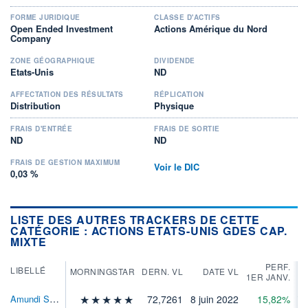
FORME JURIDIQUE
CLASSE D'ACTIFS
Open Ended Investment
Actions Amérique du Nord
Company
ZONE GÉOGRAPHIQUE
DIVIDENDE
Etats-Unis
ND
AFFECTATION DES RÉSULTATS
RÉPLICATION
Distribution
Physique
FRAIS D'ENTRÉE
FRAIS DE SORTIE
ND
ND
FRAIS DE GESTION MAXIMUM
Voir le DIC
0,03 %
LISTE DES AUTRES TRACKERS DE CETTE
CATÉGORIE : ACTIONS ETATS-UNIS GDES CAP.
MIXTE
PERF.
LIBELLÉ
MORNINGSTAR
DERN. VL
DATE VL
1ER JANV.
Amundi S&P 500 Swap ETF EUR Acc
72,7261
8 juin 2022
15,82%
71