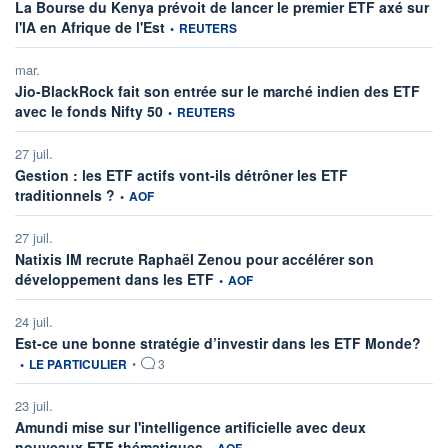
La Bourse du Kenya prévoit de lancer le premier ETF axé sur
information fournie par
l'IA en Afrique de l'Est
•
REUTERS
mar.
Jio-BlackRock fait son entrée sur le marché indien des ETF
information fournie par
avec le fonds Nifty 50
•
REUTERS
27 juil.
Gestion : les ETF actifs vont-ils détrôner les ETF
information fournie par
traditionnels ?
•
AOF
27 juil.
Natixis IM recrute Raphaël Zenou pour accélérer son
information fournie par
développement dans les ETF
•
AOF
24 juil.
infor
Est-ce une bonne stratégie d’investir dans les ETF Monde?
•
LE PARTICULIER
•
3
23 juil.
Amundi mise sur l'intelligence artificielle avec deux
information fournie par
nouveaux ETF thématiques