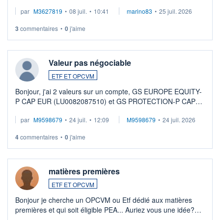
par
M3627819
•
08 juil.
•
10:41
marino83
•
25 juil. 2026
3
commentaires
•
0
j'aime
Valeur pas négociable
ETF ET OPCVM
Bonjour, j'ai 2 valeurs sur un compte, GS EUROPE EQUITY-
P CAP EUR (LU0082087510) et GS PROTECTION-P CAP
EUR (LU0546913194), que je souhaite vendre. Lorsque je
par
M9598679
•
24 juil.
•
12:09
M9598679
•
24 juil. 2026
veux procéder à la vente, on me signale ...
4
commentaires
•
0
j'aime
matières premières
ETF ET OPCVM
Bonjour je cherche un OPCVM ou Etf dédié aux matières
premières et qui soit éligible PEA... Auriez vous une idée?
Merci de vos conseils