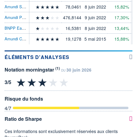
Amundi S&P 500 Swap ETF USD Acc
78,0461
8 juin 2022
15,82%
71
Amundi PEA MSCI USA ESG Sel ETF - EUR
476,8144
9 juin 2022
17,30%
60
BNPP Easy MSCI USA SRI PAB ETFDis
16,5381
8 juin 2022
13,44%
31
Amundi Core S&P 500 Swap ETF EUR Dist
19,1278
5 mai 2015
15,88%
71
ÉLÉMENTS D'ANALYSES
(1)
Notation morningstar
30 juin 2026
DU
Risque du fonds
4
/7
Ratio de Sharpe
Ces informations sont exclusivement réservées aux clients