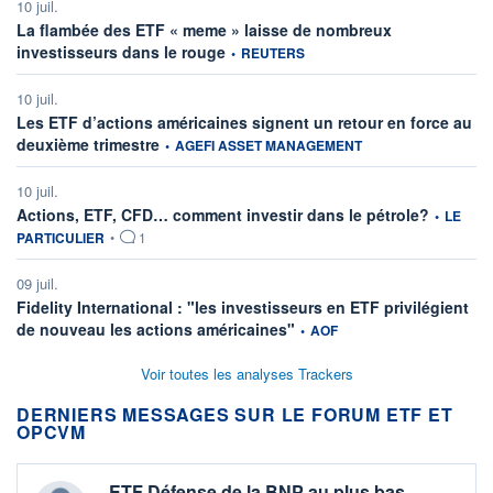
10 juil.
La flambée des ETF « meme » laisse de nombreux
information fournie par
investisseurs dans le rouge
•
REUTERS
10 juil.
Les ETF d’actions américaines signent un retour en force au
information fournie par
deuxième trimestre
•
AGEFI ASSET MANAGEMENT
10 juil.
information
Actions, ETF, CFD… comment investir dans le pétrole?
•
LE
PARTICULIER
•
1
09 juil.
Fidelity International : "les investisseurs en ETF privilégient
information fournie par
de nouveau les actions américaines"
•
AOF
Voir toutes les analyses Trackers
DERNIERS MESSAGES SUR LE FORUM ETF ET
OPCVM
ETF Défense de la BNP au plus bas