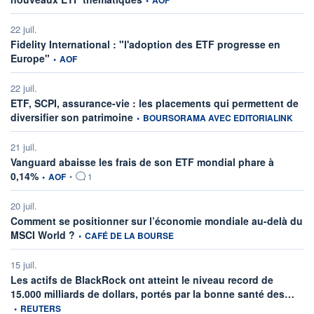
•
AOF
22 juil.
Fidelity International : "l'adoption des ETF progresse en
information fournie par
Europe"
•
AOF
22 juil.
ETF, SCPI, assurance-vie : les placements qui permettent de
information fournie par
diversifier son patrimoine
•
BOURSORAMA AVEC EDITORIALINK
21 juil.
Vanguard abaisse les frais de son ETF mondial phare à
information fournie par
0,14%
•
AOF
•
1
20 juil.
Comment se positionner sur l’économie mondiale au-delà du
information fournie par
MSCI World ?
•
CAFÉ DE LA BOURSE
15 juil.
Les actifs de BlackRock ont atteint le niveau record de
infor
15.000 milliards de dollars, portés par la bonne santé des…
•
REUTERS