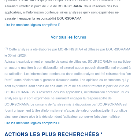
sauraient refléter le point de vue de BOURSORAMA. Sous réserves des lois
applicables, ni l'information contenue, ni les analyses qui y sont exprimées ne
sauraient engager la responsabilité BOURSORAMA.
Lire les mentions légales complètes
Voir tous les forums
(1)
Cette analyse a été élaborée par MORNINGSTAR et diffusée par BOURSORAMA
le 30 juin 2026.
Agissant exclusivement en qualité de canal de diffusion, BOURSORAMA n'a participé
en aucune manière à son élaboration ni exercé aucun pouvoir discrétionnaire quant à
sa sélection. Les informations contenues dans cette analyse ont été retranscrites "en
l'état", sans déclaration ni garantie d'aucune sorte. Les opinions ou estimations qui y
sont exprimées sont celles de ses auteurs et ne sauraient refléter le point de vue de
BOURSORAMA. Sous réserves des lois applicables, ni l'information contenue, ni les
analyses qui y sont exprimées ne sauraient engager la responsabilité de
BOURSORAMA. Le contenu de l'analyse mis à disposition par BOURSORAMA est
fourni uniquement à titre d'information et n'a pas de valeur contractuelle. Il constitue
ainsi une simple aide à la décision dont l'utilisateur conserve l'absolue maîtrise.
Lire les mentions légales complètes
ACTIONS LES PLUS RECHERCHÉES *