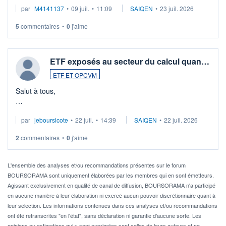
par
M4141137
•
09 juil.
•
11:09
SAIQEN
•
23 juil. 2026
5
commentaires
•
0
j'aime
ETF exposés au secteur du calcul quan…
ETF ET OPCVM
Salut à tous,
Je cherche à investir sur le secteur du calcul quantique, mais
par
jeboursicote
•
22 juil.
•
14:39
SAIQEN
•
22 juil. 2026
via un ETF plutôt que des actions individuelles.
2
commentaires
•
0
j'aime
Idéalement, je voudrais qu'il soit éligible au PEA.
Pour l' ...
L'ensemble des analyses et/ou recommandations présentes sur le forum
BOURSORAMA sont uniquement élaborées par les membres qui en sont émetteurs.
Agissant exclusivement en qualité de canal de diffusion, BOURSORAMA n'a participé
en aucune manière à leur élaboration ni exercé aucun pouvoir discrétionnaire quant à
leur sélection. Les informations contenues dans ces analyses et/ou recommandations
ont été retranscrites "en l'état", sans déclaration ni garantie d'aucune sorte. Les
opinions ou estimations qui y sont exprimées sont celles de leurs auteurs et ne