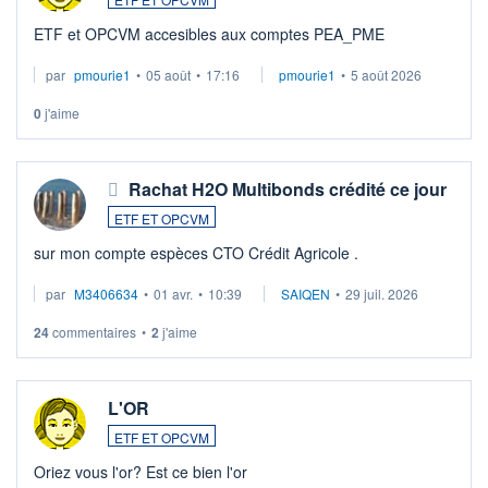
ETF et OPCVM accesibles aux comptes PEA_PME
par
pmourie1
•
05 août
•
17:16
pmourie1
•
5 août 2026
0
j'aime
Rachat H2O Multibonds crédité ce jour
ETF ET OPCVM
sur mon compte espèces CTO Crédit Agricole .
par
M3406634
•
01 avr.
•
10:39
SAIQEN
•
29 juil. 2026
24
commentaires
•
2
j'aime
L'OR
ETF ET OPCVM
Oriez vous l'or? Est ce bien l'or