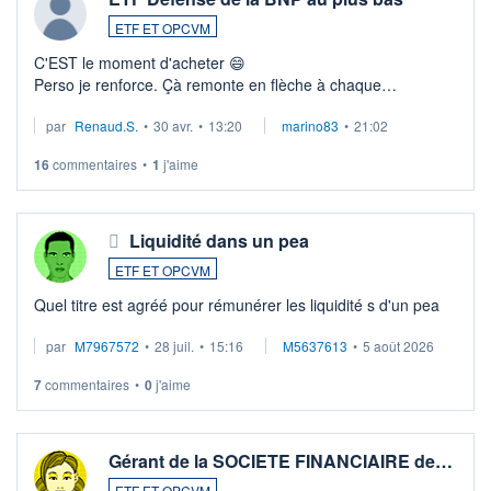
ETF ET OPCVM
C'EST le moment d'acheter 😄​
Perso je renforce. Çà remonte en flèche à chaque
suspission d'accord dans.la guerre du moyen-orient.
par
Renaud.S.
•
30 avr.
•
13:20
marino83
•
21:02
Investissement long terme tip top pour sa retraite.
LU3 ...
16
commentaires
•
1
j'aime
Liquidité dans un pea
ETF ET OPCVM
Quel titre est agréé pour rémunérer les liquidité s d'un pea
par
M7967572
•
28 juil.
•
15:16
M5637613
•
5 août 2026
7
commentaires
•
0
j'aime
Gérant de la SOCIETE FINANCIAIRE de…
ETF ET OPCVM