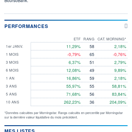
BoursoBank.
PERFORMANCES
ETF
RANG
CAT. MORNING*
11,29%
58
2,18%
1er JANV.
-0,79%
65
-0,76%
1 MOIS
6,37%
51
2,79%
3 MOIS
12,08%
49
9,89%
6 MOIS
16,86%
59
2,18%
1 AN
55,97%
55
58,81%
3 ANS
71,68%
56
83,84%
5 ANS
262,23%
36
204,09%
10 ANS
*Données calculées par Morningstar. Rangs calculés en percentile par Morningstar
sur la dernière valeur liquidative du mois précédent.
MES LISTES