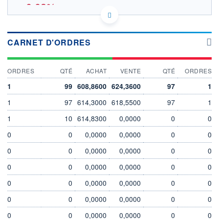
-0,03%
617.2
OUVERTURE THÉORIQUE
IE000QQ8Z0D8 - Amundi Ireland Limited
CARNET D'ORDRES
EURONEXT PARIS DONNÉES TEMPS RÉEL
SOUS-JACENT MSCI USA ESG BROAD C
Politique d'exécution
ORDRES
QTÉ
ACHAT
VENTE
QTÉ
ORDRES
630
1
99
608,8600
624,3600
97
1
620
1
97
614,3000
618,5500
97
1
610
1
10
614,8300
0,0000
0
0
600
590
0
0
0,0000
0,0000
0
0
03/08
05/08
0
0
0,0000
0,0000
0
0
INDICE DE RÉFÉRENCE
CATÉGORIE MORNINGSTAR
0
MSCI USA ESG BROAD C
0
0,0000
Actions Etats-Unis Gdes
0,0000
0
0
Cap. Mixte
0
0
0,0000
0,0000
0
0
OUVERTURE
CLÔTURE VEILLE
616,8300
617,2000
0
0
0,0000
0,0000
0
0
+ HAUT
+ BAS
0
0
0,0000
0,0000
0
0
617,3200
616,8300