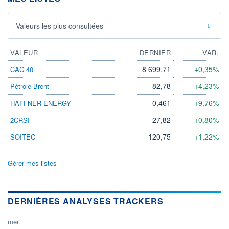
Valeurs les plus consultées
VALEUR
DERNIER
VAR.
8 699,71
+0,35%
CAC 40
82,78
+4,23%
Pétrole Brent
0,461
+9,76%
HAFFNER ENERGY
27,82
+0,80%
2CRSI
120,75
+1,22%
SOITEC
Gérer mes listes
DERNIÈRES ANALYSES TRACKERS
mer.