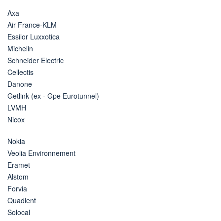
Axa
Air France-KLM
Essilor Luxxotica
Michelin
Schneider Electric
Cellectis
Danone
Getlink (ex - Gpe Eurotunnel)
LVMH
Nicox
Nokia
Veolia Environnement
Eramet
Alstom
Forvia
Quadient
Solocal