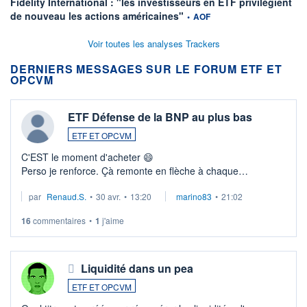
Fidelity International : "les investisseurs en ETF privilégient
information fournie par
de nouveau les actions américaines"
•
AOF
Voir toutes les analyses Trackers
DERNIERS MESSAGES SUR LE FORUM ETF ET
OPCVM
ETF Défense de la BNP au plus bas
ETF ET OPCVM
C'EST le moment d'acheter 😄​
Perso je renforce. Çà remonte en flèche à chaque
suspission d'accord dans.la guerre du moyen-orient.
par
Renaud.S.
•
30 avr.
•
13:20
marino83
•
21:02
Investissement long terme tip top pour sa retraite.
LU3 ...
16
commentaires
•
1
j'aime
Liquidité dans un pea
ETF ET OPCVM