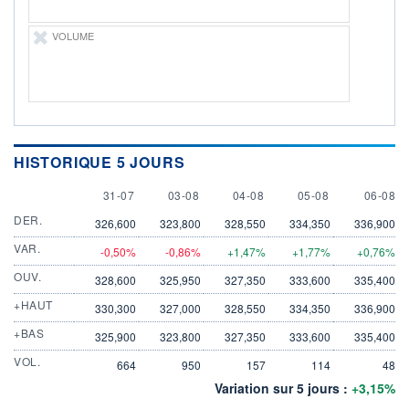
VOLUME
HISTORIQUE 5 JOURS
31 JULY
3 AUGUST
4 AUGUST
5 AUGUST
6 AUGU
31-07
03-08
04-08
05-08
06-08
DER.
326,600
323,800
328,550
334,350
336,900
VAR.
-0,50%
-0,86%
+1,47%
+1,77%
+0,76%
OUV.
328,600
325,950
327,350
333,600
335,400
+HAUT
330,300
327,000
328,550
334,350
336,900
+BAS
325,900
323,800
327,350
333,600
335,400
VOL.
664
950
157
114
48
Variation sur 5 jours :
+3,15%