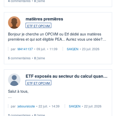
4
commentaires
•
0
j'aime
matières premières
ETF ET OPCVM
Bonjour je cherche un OPCVM ou Etf dédié aux matières
premières et qui soit éligible PEA... Auriez vous une idée?
Merci de vos conseils
par
M4141137
•
09 juil.
•
11:09
SAIQEN
•
23 juil. 2026
5
commentaires
•
0
j'aime
ETF exposés au secteur du calcul quan…
ETF ET OPCVM
Salut à tous,
Je cherche à investir sur le secteur du calcul quantique, mais
par
jeboursicote
•
22 juil.
•
14:39
SAIQEN
•
22 juil. 2026
via un ETF plutôt que des actions individuelles.
2
commentaires
•
0
j'aime