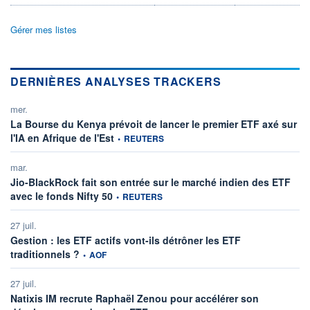
Gérer mes listes
DERNIÈRES ANALYSES TRACKERS
mer.
La Bourse du Kenya prévoit de lancer le premier ETF axé sur
information fournie par
l'IA en Afrique de l'Est
•
REUTERS
mar.
Jio-BlackRock fait son entrée sur le marché indien des ETF
information fournie par
avec le fonds Nifty 50
•
REUTERS
27 juil.
Gestion : les ETF actifs vont-ils détrôner les ETF
information fournie par
traditionnels ?
•
AOF
27 juil.
Natixis IM recrute Raphaël Zenou pour accélérer son
information fournie par