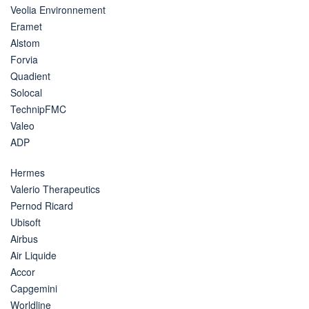
Veolia Environnement
Eramet
Alstom
Forvia
Quadient
Solocal
TechnipFMC
Valeo
ADP
Hermes
Valerio Therapeutics
Pernod Ricard
Ubisoft
Airbus
Air Liquide
Accor
Capgemini
Worldline