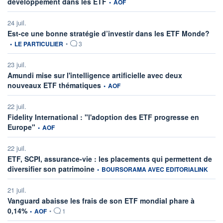
développement dans les ETF
•
AOF
24 juil.
infor
Est-ce une bonne stratégie d’investir dans les ETF Monde?
•
LE PARTICULIER
•
3
23 juil.
Amundi mise sur l'intelligence artificielle avec deux
information fournie par
nouveaux ETF thématiques
•
AOF
22 juil.
Fidelity International : "l'adoption des ETF progresse en
information fournie par
Europe"
•
AOF
22 juil.
ETF, SCPI, assurance-vie : les placements qui permettent de
information fournie par
diversifier son patrimoine
•
BOURSORAMA AVEC EDITORIALINK
21 juil.
Vanguard abaisse les frais de son ETF mondial phare à
information fournie par
0,14%
•
AOF
•
1