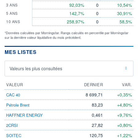
92,03%
0
10,54%
3 ANS
142,7%
0
30,91%
5 ANS
258,97%
0
58,5%
10 ANS
*Données calculées par Morningstar. Rangs calculés en percentile par Morningstar
sur la dernière valeur liquidative du mois précédent.
MES LISTES
Valeurs les plus consultées
VALEUR
DERNIER
VAR.
8 699,71
+0,35%
CAC 40
83,23
+4,80%
Pétrole Brent
0,461
+9,76%
HAFFNER ENERGY
27,82
+0,80%
2CRSI
120,75
+1,22%
SOITEC