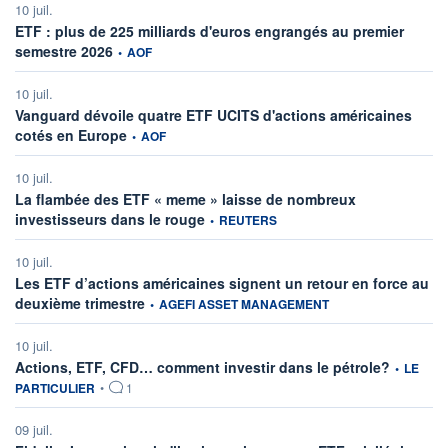
10 juil.
ETF : plus de 225 milliards d'euros engrangés au premier
information fournie par
semestre 2026
•
AOF
10 juil.
Vanguard dévoile quatre ETF UCITS d'actions américaines
information fournie par
cotés en Europe
•
AOF
10 juil.
La flambée des ETF « meme » laisse de nombreux
information fournie par
investisseurs dans le rouge
•
REUTERS
10 juil.
Les ETF d’actions américaines signent un retour en force au
information fournie par
deuxième trimestre
•
AGEFI ASSET MANAGEMENT
10 juil.
information
Actions, ETF, CFD… comment investir dans le pétrole?
•
LE
PARTICULIER
•
1
09 juil.