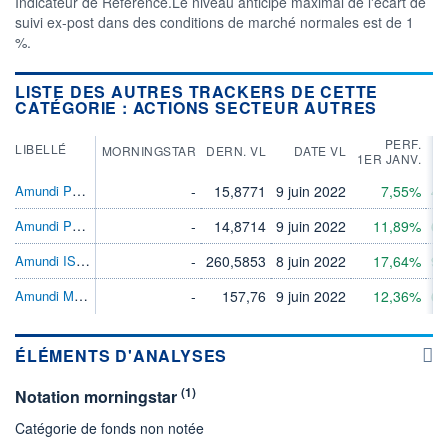
Indicateur de Référence.Le niveau anticipé maximal de l'écart de
suivi ex-post dans des conditions de marché normales est de 1
%.
LISTE DES AUTRES TRACKERS DE CETTE
CATÉGORIE : ACTIONS SECTEUR AUTRES
PERF.
LIBELLÉ
MORNINGSTAR
DERN. VL
DATE VL
1ER JANV.
Amundi PEA Emerg EMEA MSCI ESG Trans ETF
-
15,8771
9 juin 2022
7,55%
43
Amundi PEA S&P 500 UCITS ETF EUR H Acc
-
14,8714
9 juin 2022
11,89%
66
Amundi IS Japan Topix ETF-C EUR Hdg
-
260,5853
8 juin 2022
17,64%
93
Amundi MSCI World Swap II ETF EUR H Dist
-
157,76
9 juin 2022
12,36%
65
ÉLÉMENTS D'ANALYSES
(1)
Notation morningstar
Catégorie de fonds non notée