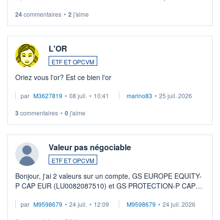
24
commentaires
•
2
j'aime
L'OR
ETF ET OPCVM
Oriez vous l'or? Est ce bien l'or
par
M3627819
•
08 juil.
•
10:41
marino83
•
25 juil. 2026
3
commentaires
•
0
j'aime
Valeur pas négociable
ETF ET OPCVM
Bonjour, j'ai 2 valeurs sur un compte, GS EUROPE EQUITY-
P CAP EUR (LU0082087510) et GS PROTECTION-P CAP
EUR (LU0546913194), que je souhaite vendre. Lorsque je
par
M9598679
•
24 juil.
•
12:09
M9598679
•
24 juil. 2026
veux procéder à la vente, on me signale ...