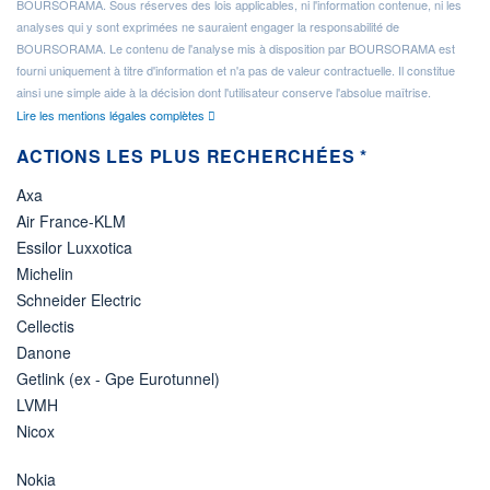
BOURSORAMA. Sous réserves des lois applicables, ni l'information contenue, ni les
analyses qui y sont exprimées ne sauraient engager la responsabilité de
BOURSORAMA. Le contenu de l'analyse mis à disposition par BOURSORAMA est
fourni uniquement à titre d'information et n'a pas de valeur contractuelle. Il constitue
ainsi une simple aide à la décision dont l'utilisateur conserve l'absolue maîtrise.
Lire les mentions légales complètes
ACTIONS LES PLUS RECHERCHÉES *
Axa
Air France-KLM
Essilor Luxxotica
Michelin
Schneider Electric
Cellectis
Danone
Getlink (ex - Gpe Eurotunnel)
LVMH
Nicox
Nokia