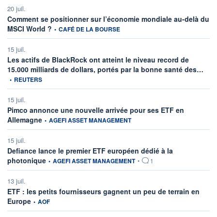
20 juil.
Comment se positionner sur l’économie mondiale au-delà du
information fournie par
MSCI World ?
•
CAFÉ DE LA BOURSE
15 juil.
Les actifs de BlackRock ont atteint le niveau record de
infor
15.000 milliards de dollars, portés par la bonne santé des…
•
REUTERS
15 juil.
Pimco annonce une nouvelle arrivée pour ses ETF en
information fournie par
Allemagne
•
AGEFI ASSET MANAGEMENT
15 juil.
Defiance lance le premier ETF européen dédié à la
information fournie par
photonique
•
AGEFI ASSET MANAGEMENT
•
1
13 juil.
ETF : les petits fournisseurs gagnent un peu de terrain en
information fournie par
Europe
•
AOF