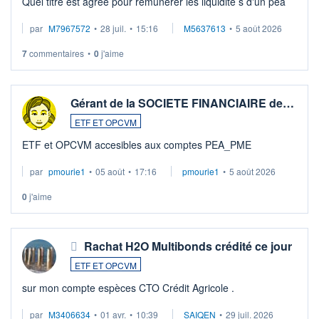
Quel titre est agréé pour rémunérer les liquidité s d'un pea
par
M7967572
•
28 juil.
•
15:16
M5637613
•
5 août 2026
7
commentaires
•
0
j'aime
Gérant de la SOCIETE FINANCIAIRE de…
ETF ET OPCVM
ETF et OPCVM accesibles aux comptes PEA_PME
par
pmourie1
•
05 août
•
17:16
pmourie1
•
5 août 2026
0
j'aime
Rachat H2O Multibonds crédité ce jour
ETF ET OPCVM
sur mon compte espèces CTO Crédit Agricole .
par
M3406634
•
01 avr.
•
10:39
SAIQEN
•
29 juil. 2026