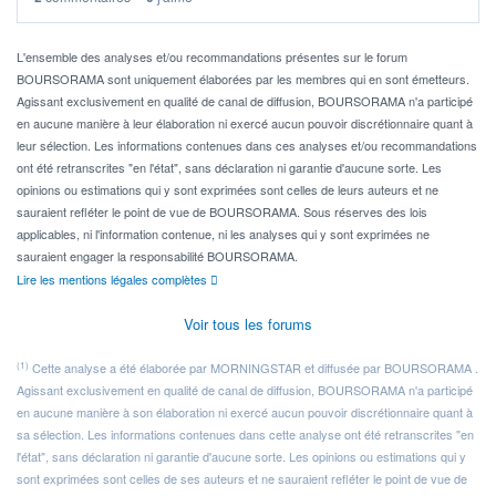
Idéalement, je voudrais qu'il soit éligible au PEA.
Pour l' ...
L'ensemble des analyses et/ou recommandations présentes sur le forum
BOURSORAMA sont uniquement élaborées par les membres qui en sont émetteurs.
Agissant exclusivement en qualité de canal de diffusion, BOURSORAMA n'a participé
en aucune manière à leur élaboration ni exercé aucun pouvoir discrétionnaire quant à
leur sélection. Les informations contenues dans ces analyses et/ou recommandations
ont été retranscrites "en l'état", sans déclaration ni garantie d'aucune sorte. Les
opinions ou estimations qui y sont exprimées sont celles de leurs auteurs et ne
sauraient refléter le point de vue de BOURSORAMA. Sous réserves des lois
applicables, ni l'information contenue, ni les analyses qui y sont exprimées ne
sauraient engager la responsabilité BOURSORAMA.
Lire les mentions légales complètes
Voir tous les forums
(1)
Cette analyse a été élaborée par MORNINGSTAR et diffusée par BOURSORAMA .
Agissant exclusivement en qualité de canal de diffusion, BOURSORAMA n'a participé
en aucune manière à son élaboration ni exercé aucun pouvoir discrétionnaire quant à
sa sélection. Les informations contenues dans cette analyse ont été retranscrites "en
l'état", sans déclaration ni garantie d'aucune sorte. Les opinions ou estimations qui y
sont exprimées sont celles de ses auteurs et ne sauraient refléter le point de vue de