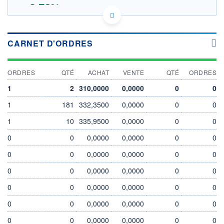
+0,76%
336.9
OUVERTURE THÉORIQUE
FR0011475078 - Amundi Asset Management
CARNET D'ORDRES
EURONEXT PARIS DONNÉES TEMPS RÉEL
SOUS-JACENT TOPIX EURO DAILY HED
Politique d'exécution
ORDRES
QTÉ
ACHAT
VENTE
QTÉ
ORDRES
340
1
2
310,0000
0,0000
0
0
1
181
332,3500
0,0000
0
0
330
1
10
335,9500
0,0000
0
0
320
0
0
0,0000
0,0000
0
0
03/08
04/08
0
0
0,0000
0,0000
0
0
INDICE DE RÉFÉRENCE
CATÉGORIE MORNINGSTAR
0
TOPIX EURO DAILY HED
0
0,0000
Actions Secteur Autres
0,0000
0
0
0
0
0,0000
0,0000
0
0
OUVERTURE
CLÔTURE VEILLE
335,4000
334,3500
0
0
0,0000
0,0000
0
0
+ HAUT
+ BAS
336,9000
335,4000
0
0
0,0000
0,0000
0
0