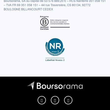
Boursorama, SA au capital de 53 576 889,20 € – RCS Nanterre 351 058 151
– TVA FR 69 351 058 151 – 44 rue Traversière, CS 80134, 92772
BOULOGNE BILLANCOURT CEDEX
Boursorama sur Facebook
Boursorama sur X
Boursorama sur Youtu