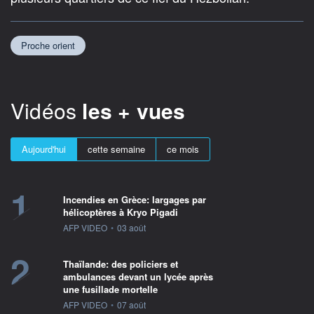
Proche orient
Vidéos
les + vues
Aujourd'hui
cette semaine
ce mois
1
Incendies en Grèce: largages par
hélicoptères à Kryo Pigadi
information fournie par
AFP VIDEO
•
03 août
2
Thaïlande: des policiers et
ambulances devant un lycée après
une fusillade mortelle
information fournie par
AFP VIDEO
•
07 août