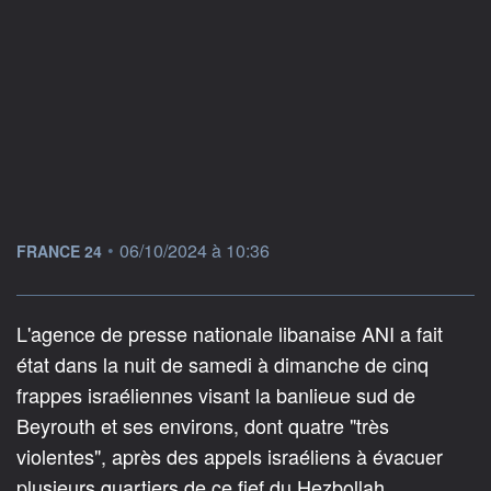
information fournie par
•
06/10/2024 à 10:36
FRANCE 24
L'agence de presse nationale libanaise ANI a fait
état dans la nuit de samedi à dimanche de cinq
frappes israéliennes visant la banlieue sud de
Beyrouth et ses environs, dont quatre "très
violentes", après des appels israéliens à évacuer
plusieurs quartiers de ce fief du Hezbollah.