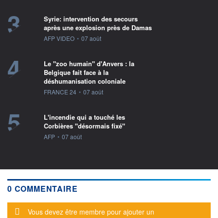
3
Syrie: intervention des secours
après une explosion près de Damas
information fournie par
AFP VIDEO
•
07 août
4
Le "zoo humain" d'Anvers : la
Belgique fait face à la
déshumanisation coloniale
information fournie par
FRANCE 24
•
07 août
5
L'incendie qui a touché les
Corbières "désormais fixé"
information fournie par
AFP
•
07 août
0 COMMENTAIRE
Message d'alerte
Vous devez être membre pour ajouter un