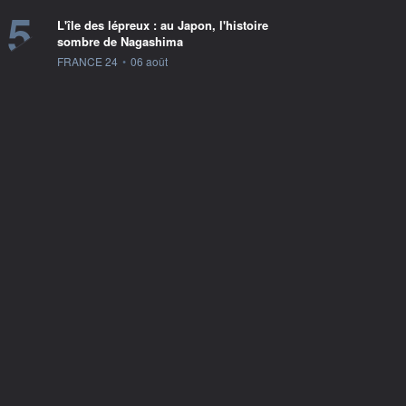
5
L'île des lépreux : au Japon, l'histoire
sombre de Nagashima
information fournie par
FRANCE 24
•
06 août