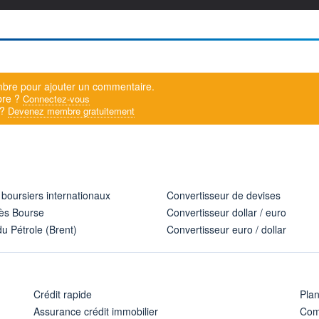
bre pour ajouter un commentaire.
bre ?
Connectez-vous
 ?
Devenez membre gratuitement
 boursiers internationaux
Convertisseur de devises
ès Bourse
Convertisseur dollar / euro
u Pétrole (Brent)
Convertisseur euro / dollar
Crédit rapide
Pla
Assurance crédit immobilier
Com