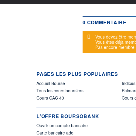
0 COMMENTAIRE
Message d'alerte
Vous devez être mem
Vous êtes déjà mem
Pas encore membre
PAGES LES PLUS POPULAIRES
Accueil Bourse
Indices
Tous les cours boursiers
Palmar
Cours CAC 40
Cours d
L'OFFRE BOURSOBANK
Ouvrir un compte bancaire
Carte bancaire ado