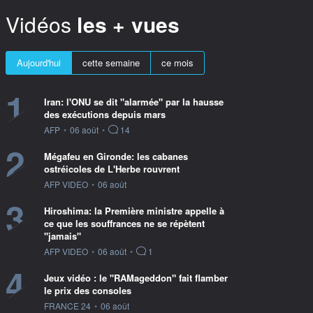
Vidéos
les + vues
Aujourd'hui
cette semaine
ce mois
1
Iran: l'ONU se dit "alarmée" par la hausse
des exécutions depuis mars
information fournie par
AFP
•
06 août
•
14
2
Mégafeu en Gironde: les cabanes
ostréicoles de L'Herbe rouvrent
information fournie par
AFP VIDEO
•
06 août
3
Hiroshima: la Première ministre appelle à
ce que les souffrances ne se répètent
"jamais"
information fournie par
AFP VIDEO
•
06 août
•
1
4
Jeux vidéo : le "RAMageddon" fait flamber
le prix des consoles
information fournie par
FRANCE 24
•
06 août