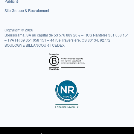
Publicité
Site Groupe & Recrutement
Copyright © 2026
Boursorama, SA au capital de 53 576 889,20 € – RCS Nanterre 351 058 151
– TVA FR 69 351 058 151 – 44 rue Traversière, CS 80134, 92772
BOULOGNE BILLANCOURT CEDEX