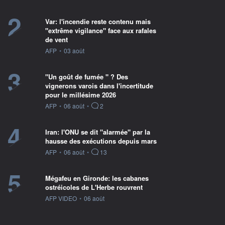
2
Var: l'incendie reste contenu mais
"extrême vigilance" face aux rafales
de vent
information fournie par
AFP
•
03 août
3
"Un goût de fumée " ? Des
vignerons varois dans l'incertitude
pour le millésime 2026
information fournie par
AFP
•
06 août
•
2
4
Iran: l'ONU se dit "alarmée" par la
hausse des exécutions depuis mars
information fournie par
AFP
•
06 août
•
13
5
Mégafeu en Gironde: les cabanes
ostréicoles de L'Herbe rouvrent
information fournie par
AFP VIDEO
•
06 août