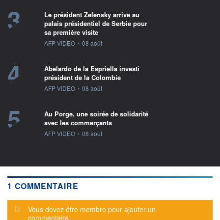
3
Le président Zelensky arrive au
palais présidentiel de Serbie pour
sa première visite
information fournie par
AFP VIDEO
•
08 août
4
Abelardo de la Espriella investi
président de la Colombie
information fournie par
AFP VIDEO
•
08 août
5
Au Porge, une soirée de solidarité
avec les commerçants
information fournie par
AFP VIDEO
•
08 août
1 COMMENTAIRE
Message d'alerte
Vous devez être membre pour ajouter un
commentaire.