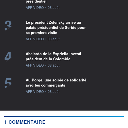
présidentiel
information fournie par
AFP VIDEO
•
08 août
3
Le président Zelensky arrive au
palais présidentiel de Serbie pour
sa première visite
information fournie par
AFP VIDEO
•
08 août
4
Abelardo de la Espriella investi
président de la Colombie
information fournie par
AFP VIDEO
•
08 août
5
Au Porge, une soirée de solidarité
avec les commerçants
information fournie par
AFP VIDEO
•
08 août
1 COMMENTAIRE