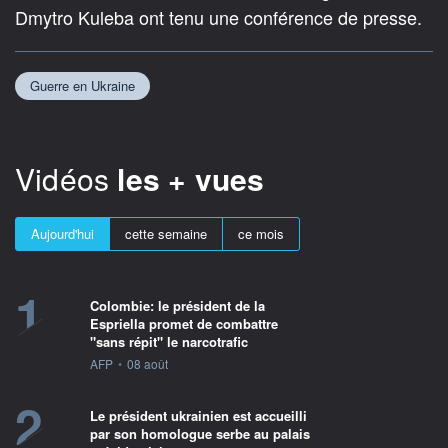
Dmytro Kuleba ont tenu une conférence de presse.
Guerre en Ukraine
Vidéos
les + vues
Aujourd'hui
cette semaine
ce mois
1
Colombie: le président de la
Espriella promet de combattre
"sans répit" le narcotrafic
information fournie par
AFP
•
08 août
2
Le président ukrainien est accueilli
par son homologue serbe au palais