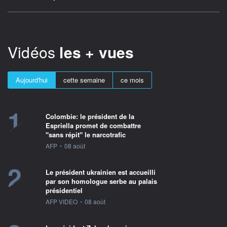
Vidéos
les + vues
Aujourd'hui
cette semaine
ce mois
1
Colombie: le président de la
Espriella promet de combattre
"sans répit" le narcotrafic
information fournie par
AFP
•
08 août
2
Le président ukrainien est accueilli
par son homologue serbe au palais
présidentiel
information fournie par
AFP VIDEO
•
08 août