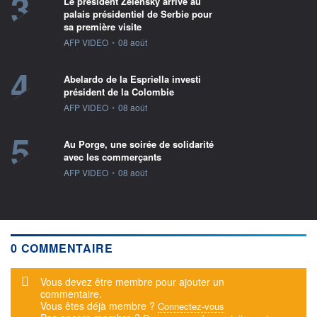
3
Le président Zelensky arrive au
palais présidentiel de Serbie pour
sa première visite
information fournie par
AFP VIDEO
•
08 août
4
Abelardo de la Espriella investi
président de la Colombie
information fournie par
AFP VIDEO
•
08 août
5
Au Porge, une soirée de solidarité
avec les commerçants
information fournie par
AFP VIDEO
•
08 août
0 COMMENTAIRE
Message d'alerte
Vous devez être membre pour ajouter un
commentaire.
Vous êtes déjà membre ?
Connectez-vous