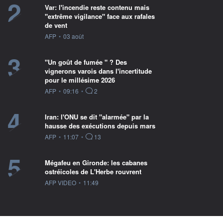
2
Var: l'incendie reste contenu mais
"extrême vigilance" face aux rafales
de vent
information fournie par
AFP
•
03 août
3
"Un goût de fumée " ? Des
vignerons varois dans l'incertitude
pour le millésime 2026
information fournie par
AFP
•
09:16
•
2
4
Iran: l'ONU se dit "alarmée" par la
hausse des exécutions depuis mars
information fournie par
AFP
•
11:07
•
13
5
Mégafeu en Gironde: les cabanes
ostréicoles de L'Herbe rouvrent
information fournie par
AFP VIDEO
•
11:49