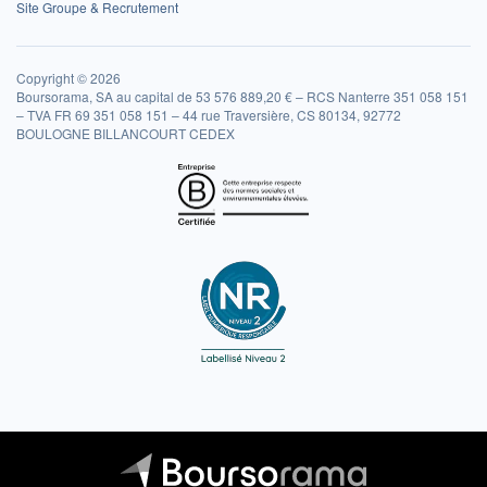
Site Groupe & Recrutement
Copyright © 2026
Boursorama, SA au capital de 53 576 889,20 € – RCS Nanterre 351 058 151
– TVA FR 69 351 058 151 – 44 rue Traversière, CS 80134, 92772
BOULOGNE BILLANCOURT CEDEX