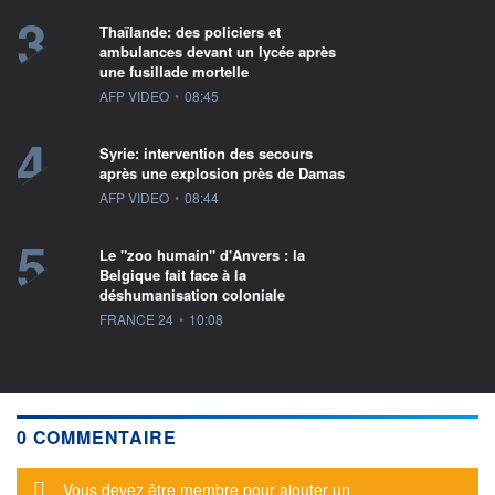
3
Thaïlande: des policiers et
ambulances devant un lycée après
une fusillade mortelle
information fournie par
AFP VIDEO
•
08:45
4
Syrie: intervention des secours
après une explosion près de Damas
information fournie par
AFP VIDEO
•
08:44
5
Le "zoo humain" d'Anvers : la
Belgique fait face à la
déshumanisation coloniale
information fournie par
FRANCE 24
•
10:08
0 COMMENTAIRE
Message d'alerte
Vous devez être membre pour ajouter un