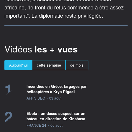
africaine, "le front du refus commence à être assez
important". La diplomatie reste privilégiée.
Vidéos
les + vues
Aujourd'hui
cette semaine
ce mois
1
Incendies en Grèce: largages par
hélicoptères à Kryo Pigadi
information fournie par
AFP VIDEO
•
03 août
2
Ebola : un décès suspect sur un
bateau en direction de Kinshasa
information fournie par
FRANCE 24
•
06 août