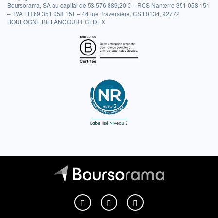
Boursorama, SA au capital de 53 576 889,20 € – RCS Nanterre 351 058 151
– TVA FR 69 351 058 151 – 44 rue Traversière, CS 80134, 92772
BOULOGNE BILLANCOURT CEDEX
Boursorama sur Facebook
Boursorama sur X
Boursorama sur Youtu