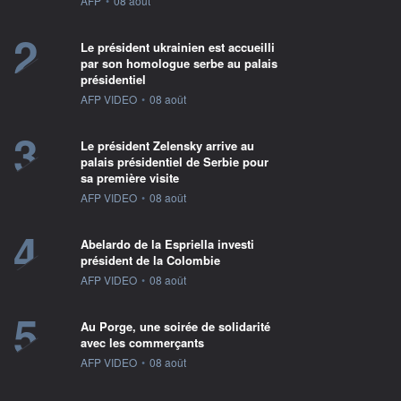
AFP
•
08 août
2
Le président ukrainien est accueilli
par son homologue serbe au palais
présidentiel
information fournie par
AFP VIDEO
•
08 août
3
Le président Zelensky arrive au
palais présidentiel de Serbie pour
sa première visite
information fournie par
AFP VIDEO
•
08 août
4
Abelardo de la Espriella investi
président de la Colombie
information fournie par
AFP VIDEO
•
08 août
5
Au Porge, une soirée de solidarité
avec les commerçants
information fournie par
AFP VIDEO
•
08 août