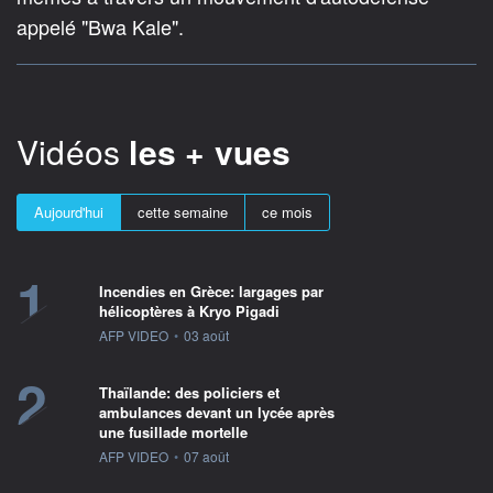
appelé "Bwa Kale".
Vidéos
les + vues
Aujourd'hui
cette semaine
ce mois
1
Incendies en Grèce: largages par
hélicoptères à Kryo Pigadi
information fournie par
AFP VIDEO
•
03 août
2
Thaïlande: des policiers et
ambulances devant un lycée après
une fusillade mortelle
information fournie par
AFP VIDEO
•
07 août