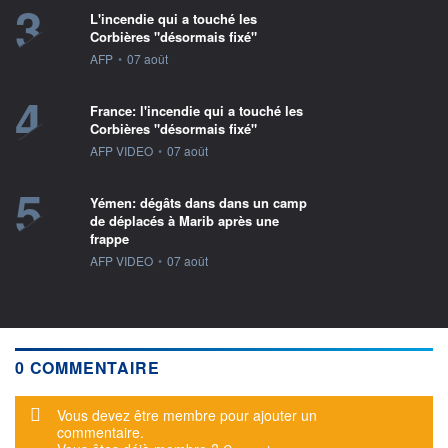
3
L'incendie qui a touché les
Corbières "désormais fixé"
information fournie par
AFP
•
07 août
4
France: l'incendie qui a touché les
Corbières "désormais fixé"
information fournie par
AFP VIDEO
•
07 août
5
Yémen: dégâts dans dans un camp
de déplacés à Marib après une
frappe
information fournie par
AFP VIDEO
•
07 août
0 COMMENTAIRE
Message d'alerte
Vous devez être membre pour ajouter un
commentaire.