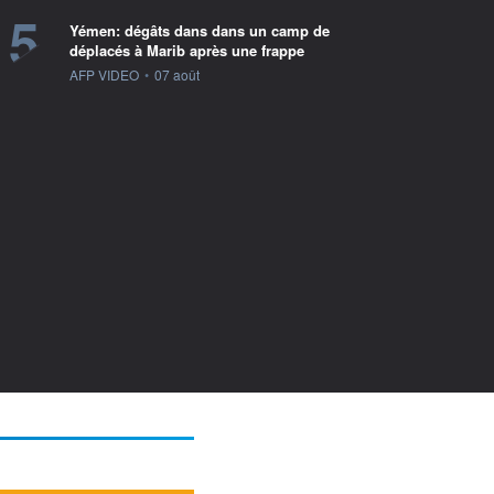
5
Yémen: dégâts dans dans un camp de
déplacés à Marib après une frappe
information fournie par
AFP VIDEO
•
07 août