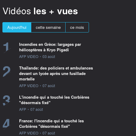
Vidéos
les + vues
Aujourd'hui
cette semaine
ce mois
1
Incendies en Grèce: largages par
hélicoptères à Kryo Pigadi
information fournie par
AFP VIDEO
•
03 août
2
Thaïlande: des policiers et ambulances
devant un lycée après une fusillade
mortelle
information fournie par
AFP VIDEO
•
07 août
3
L'incendie qui a touché les Corbières
"désormais fixé"
information fournie par
AFP
•
07 août
4
France: l'incendie qui a touché les
Corbières "désormais fixé"
information fournie par
AFP VIDEO
•
07 août