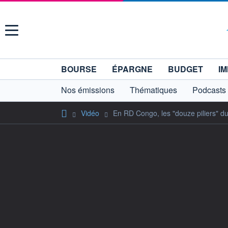
Menu
BOURSE
ÉPARGNE
BUDGET
IM
Nos émissions
Thématiques
Podcasts
Vidéo
En RD Congo, les "douze piliers" 