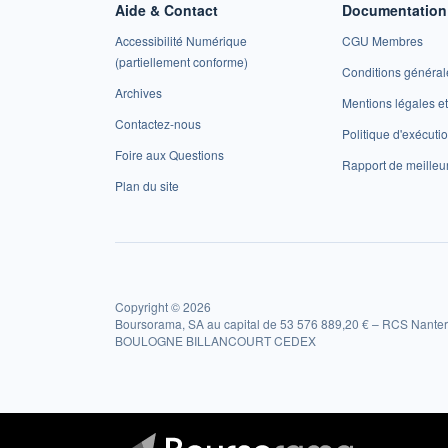
Aide & Contact
Documentation 
Accessibilité Numérique
CGU Membres
(partiellement conforme)
Conditions général
Archives
Mentions légales 
Contactez-nous
Politique d'exécuti
Foire aux Questions
Rapport de meilleu
Plan du site
Copyright © 2026
Boursorama, SA au capital de 53 576 889,20 € – RCS Nanter
BOULOGNE BILLANCOURT CEDEX