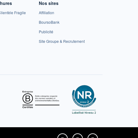
chures
Nos sites
lientèle Fragile
Affiliation
BoursoBank
Publicité
Site Groupe & Recrutement