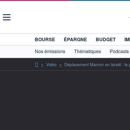
Menu
BOURSE
ÉPARGNE
BUDGET
IM
Nos émissions
Thématiques
Podcasts
Vidéo
Déplacement Macron en Israël : le p