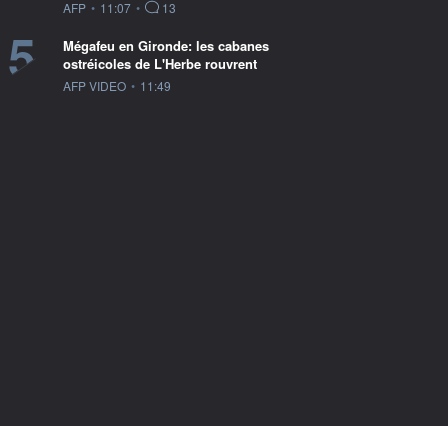
information fournie par
AFP
•
11:07
•
13
5
Mégafeu en Gironde: les cabanes
ostréicoles de L'Herbe rouvrent
information fournie par
AFP VIDEO
•
11:49