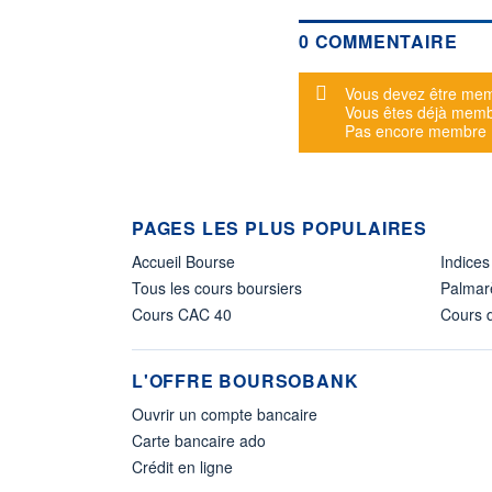
0 COMMENTAIRE
Message d'alerte
Vous devez être mem
Vous êtes déjà mem
Pas encore membre
PAGES LES PLUS POPULAIRES
Accueil Bourse
Indices
Tous les cours boursiers
Palmar
Cours CAC 40
Cours d
L'OFFRE BOURSOBANK
Ouvrir un compte bancaire
Carte bancaire ado
Crédit en ligne