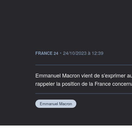
information fournie par
•
24/10/2023 à 12:39
FRANCE 24
Emmanuel Macron vient de s'exprimer au
rappeler la position de la France concernant
Emmanuel Macron