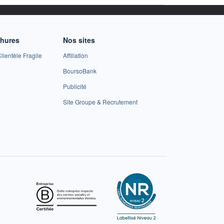
chures
Nos sites
lientèle Fragile
Affiliation
BoursoBank
Publicité
Site Groupe & Recrutement