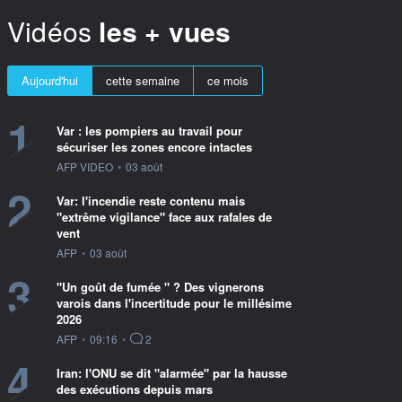
Vidéos
les + vues
Aujourd'hui
cette semaine
ce mois
1
Var : les pompiers au travail pour
sécuriser les zones encore intactes
information fournie par
AFP VIDEO
•
03 août
2
Var: l'incendie reste contenu mais
"extrême vigilance" face aux rafales de
vent
information fournie par
AFP
•
03 août
3
"Un goût de fumée " ? Des vignerons
varois dans l'incertitude pour le millésime
2026
information fournie par
AFP
•
09:16
•
2
4
Iran: l'ONU se dit "alarmée" par la hausse
des exécutions depuis mars