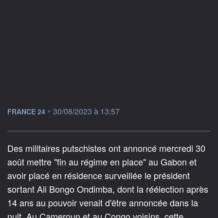
information fournie par
•
30/08/2023 à 13:57
FRANCE 24
Des militaires putschistes ont annoncé mercredi 30
août mettre "fin au régime en place" au Gabon et
avoir placé en résidence surveillée le président
sortant Ali Bongo Ondimba, dont la réélection après
14 ans au pouvoir venait d'être annoncée dans la
nuit. Au Cameroun et au Congo voisins, cette