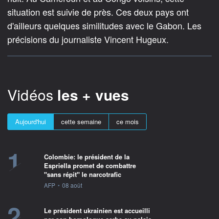
situation est suivie de près. Ces deux pays ont
d'ailleurs quelques similitudes avec le Gabon. Les
précisions du journaliste Vincent Hugeux.
Vidéos
les + vues
Aujourd'hui
cette semaine
ce mois
1
Colombie: le président de la
Espriella promet de combattre
"sans répit" le narcotrafic
information fournie par
AFP
•
08 août
2
Le président ukrainien est accueilli