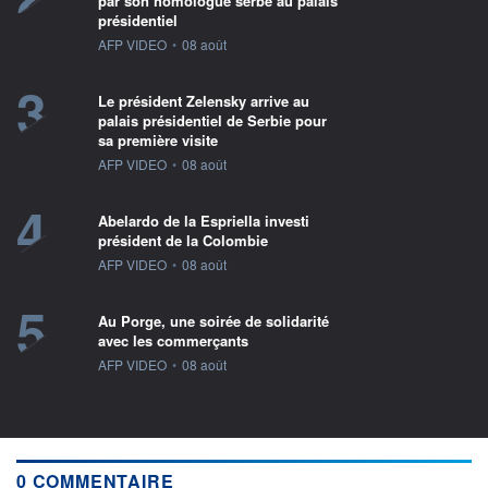
par son homologue serbe au palais
présidentiel
information fournie par
AFP VIDEO
•
08 août
3
Le président Zelensky arrive au
palais présidentiel de Serbie pour
sa première visite
information fournie par
AFP VIDEO
•
08 août
4
Abelardo de la Espriella investi
président de la Colombie
information fournie par
AFP VIDEO
•
08 août
5
Au Porge, une soirée de solidarité
avec les commerçants
information fournie par
AFP VIDEO
•
08 août
0 COMMENTAIRE