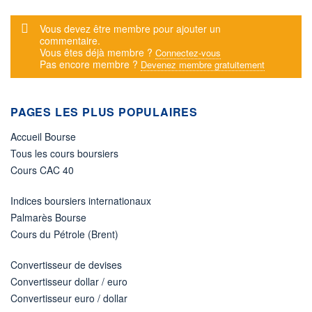
Message d'alerte
Vous devez être membre pour ajouter un
commentaire.
Vous êtes déjà membre ?
Connectez-vous
Pas encore membre ?
Devenez membre gratuitement
PAGES LES PLUS POPULAIRES
Accueil Bourse
Tous les cours boursiers
Cours CAC 40
Indices boursiers internationaux
Palmarès Bourse
Cours du Pétrole (Brent)
Convertisseur de devises
Convertisseur dollar / euro
Convertisseur euro / dollar