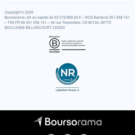
Copyright © 2026
Boursorama, SA au capital de 53 576 889,20 € – RCS Nanterre 351 058 151
– TVA FR 69 351 058 151 – 44 rue Traversière, CS 80134, 92772
BOULOGNE BILLANCOURT CEDEX