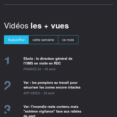
Vidéos
les + vues
Aujourd'hui
cette semaine
ce mois
1
Ebola : le directeur général de
l'OMS en visite en RDC
information fournie par
FRANCE 24
•
05 août
2
Var : les pompiers au travail pour
sécuriser les zones encore intactes
information fournie par
AFP VIDEO
•
03 août
3
Var: l'incendie reste contenu mais
"extrême vigilance" face aux rafales
de vent