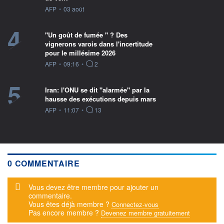
information fournie par
AFP
•
03 août
4
"Un goût de fumée " ? Des
vignerons varois dans l'incertitude
pour le millésime 2026
information fournie par
AFP
•
09:16
•
2
5
Iran: l'ONU se dit "alarmée" par la
hausse des exécutions depuis mars
information fournie par
AFP
•
11:07
•
13
0 COMMENTAIRE
Message d'alerte
Vous devez être membre pour ajouter un
commentaire.
Vous êtes déjà membre ?
Connectez-vous
Pas encore membre ?
Devenez membre gratuitement