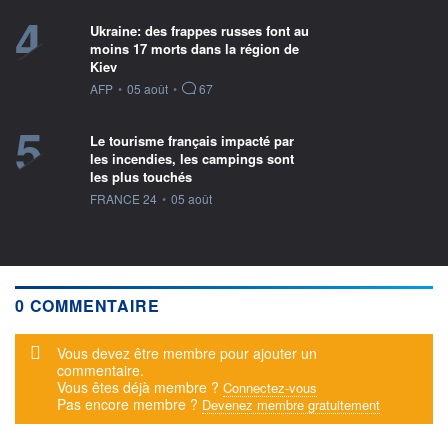
4
Ukraine: des frappes russes font au
moins 17 morts dans la région de
Kiev
information fournie par
AFP
•
05 août
•
67
5
Le tourisme français impacté par
les incendies, les campings sont
les plus touchés
information fournie par
FRANCE 24
•
05 août
0 COMMENTAIRE
Message d'alerte
Vous devez être membre pour ajouter un
commentaire.
Vous êtes déjà membre ?
Connectez-vous
Pas encore membre ?
Devenez membre gratuitement