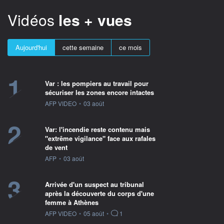
Vidéos
les + vues
Aujourd'hui
cette semaine
ce mois
1
Var : les pompiers au travail pour
sécuriser les zones encore intactes
information fournie par
AFP VIDEO
•
03 août
2
Var: l'incendie reste contenu mais
"extrême vigilance" face aux rafales
de vent
information fournie par
AFP
•
03 août
3
Arrivée d'un suspect au tribunal
après la découverte du corps d'une
femme à Athènes
information fournie par
AFP VIDEO
•
05 août
•
1