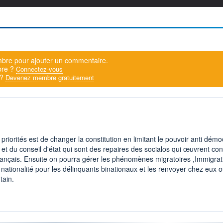
bre pour ajouter un commentaire.
bre ?
Connectez-vous
 ?
Devenez membre gratuitement
 priorités est de changer la constitution en limitant le pouvoir anti dém
l et du conseil d'état qui sont des repaires des socialos qui œuvrent con
rançais. Ensuite on pourra gérer les phénomènes migratoires ,Immigrat
ationalité pour les délinquants binationaux et les renvoyer chez eux o
tain.