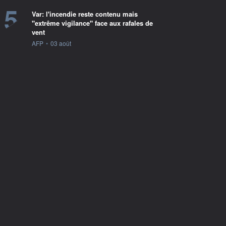
5
Var: l'incendie reste contenu mais
"extrême vigilance" face aux rafales de
vent
information fournie par
AFP
•
03 août