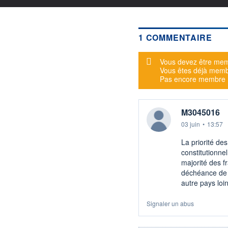
1 COMMENTAIRE
Message d'alerte
Vous devez être mem
Vous êtes déjà mem
Pas encore membre
M3045016
03 juin
•
13:57
La priorité des
constitutionne
majorité des f
déchéance de n
autre pays loin
Signaler un abus