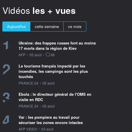
Vidéos
les + vues
Aujourd'hui
cette semaine
ce mois
1
Ukraine: des frappes russes font au moins
17 morts dans la région de Kiev
information fournie par
AFP
•
05 août
•
66
2
Le tourisme français impacté par les
incendies, les campings sont les plus
touchés
information fournie par
FRANCE 24
•
05 août
3
Ebola : le directeur général de l'OMS en
visite en RDC
information fournie par
FRANCE 24
•
05 août
4
Var : les pompiers au travail pour
sécuriser les zones encore intactes
information fournie par
AFP VIDEO
•
03 août