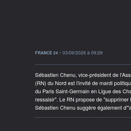
information fournie par
•
03/06/2026 à 09:29
FRANCE 24
Sébastien Chenu, vice-président de l'As
(RN) du Nord est l'invité de mardi politiqu
du Paris Saint-Germain en Ligue des Cha
ressaisir". Le RN propose de "supprimer l
Sébastien Chenu suggère également d'"arr