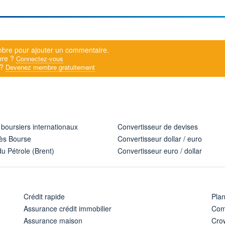
bre pour ajouter un commentaire.
bre ?
Connectez-vous
 ?
Devenez membre gratuitement
 boursiers internationaux
Convertisseur de devises
ès Bourse
Convertisseur dollar / euro
u Pétrole (Brent)
Convertisseur euro / dollar
Crédit rapide
Pla
Assurance crédit immobilier
Com
Assurance maison
Cro