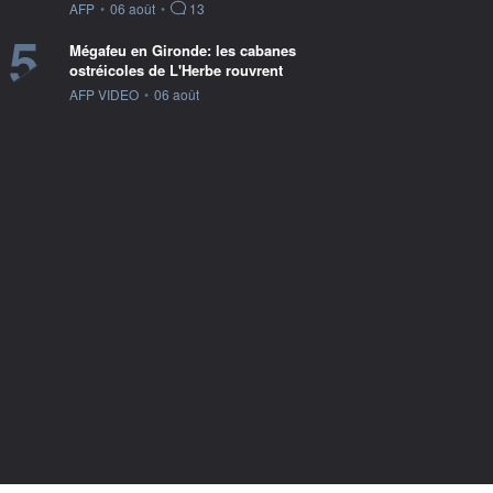
information fournie par
AFP
•
06 août
•
13
5
Mégafeu en Gironde: les cabanes
ostréicoles de L'Herbe rouvrent
information fournie par
AFP VIDEO
•
06 août