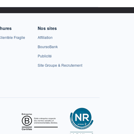
chures
Nos sites
lientèle Fragile
Affiliation
BoursoBank
Publicité
Site Groupe & Recrutement