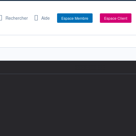
Rechercher
Aide
Espace Membre
Espace Client