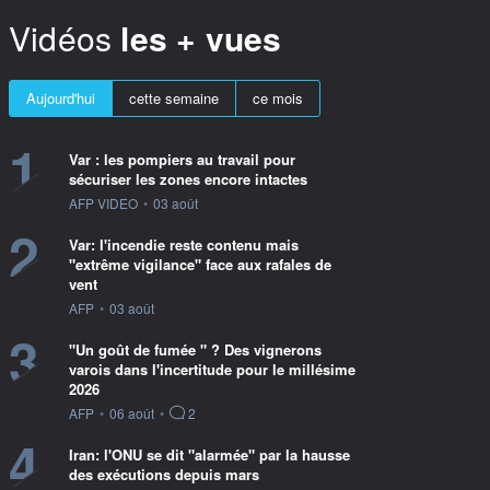
Vidéos
les + vues
Aujourd'hui
cette semaine
ce mois
1
Var : les pompiers au travail pour
sécuriser les zones encore intactes
information fournie par
AFP VIDEO
•
03 août
2
Var: l'incendie reste contenu mais
"extrême vigilance" face aux rafales de
vent
information fournie par
AFP
•
03 août
3
"Un goût de fumée " ? Des vignerons
varois dans l'incertitude pour le millésime
2026
information fournie par
AFP
•
06 août
•
2
4
Iran: l'ONU se dit "alarmée" par la hausse
des exécutions depuis mars