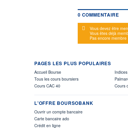
0 COMMENTAIRE
Message d'alerte
Vous devez être mem
Vous êtes déjà mem
Pas encore membre
PAGES LES PLUS POPULAIRES
Accueil Bourse
Indices
Tous les cours boursiers
Palmar
Cours CAC 40
Cours d
L'OFFRE BOURSOBANK
Ouvrir un compte bancaire
Carte bancaire ado
Crédit en ligne