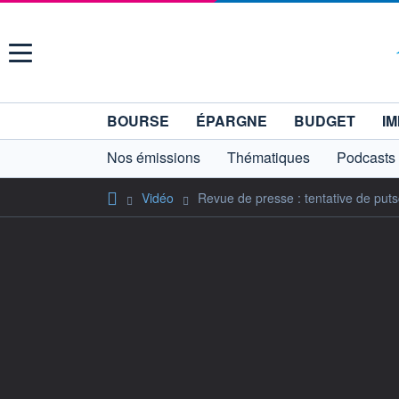
Menu
BOURSE
ÉPARGNE
BUDGET
IM
Nos émissions
Thématiques
Podcasts
Vidéo
Revue de presse : tentative de pu