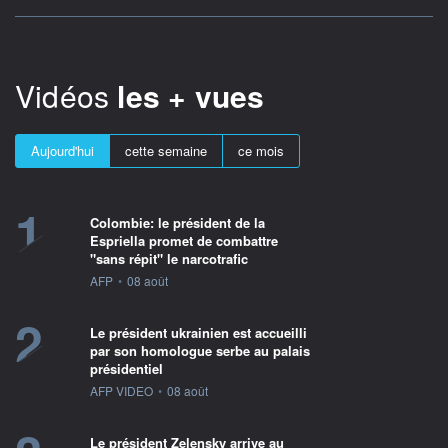
Vidéos
les + vues
Aujourd'hui
cette semaine
ce mois
1
Colombie: le président de la
Espriella promet de combattre
"sans répit" le narcotrafic
information fournie par
AFP
•
08 août
2
Le président ukrainien est accueilli
par son homologue serbe au palais
présidentiel
information fournie par
AFP VIDEO
•
08 août
Le président Zelensky arrive au