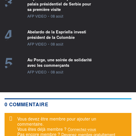
3
palais présidentiel de Serbie pour
sa première visite
information fournie par
AFP VIDEO
•
08 août
4
Abelardo de la Espriella investi
président de la Colombie
information fournie par
AFP VIDEO
•
08 août
5
Au Porge, une soirée de solidarité
avec les commerçants
information fournie par
AFP VIDEO
•
08 août
0 COMMENTAIRE
Message d'alerte
Vous devez être membre pour ajouter un
commentaire.
Vous êtes déjà membre ?
Connectez-vous
Pas encore membre ?
Devenez membre gratuitement