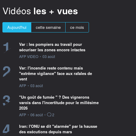
Vidéos
les + vues
Aujourd'hui
cette semaine
ce mois
1
Var : les pompiers au travail pour
sécuriser les zones encore intactes
information fournie par
AFP VIDEO
•
03 août
2
Var: l'incendie reste contenu mais
"extrême vigilance" face aux rafales de
vent
information fournie par
AFP
•
03 août
3
"Un goût de fumée " ? Des vignerons
varois dans l'incertitude pour le millésime
2026
information fournie par
AFP
•
06 août
•
2
4
Iran: l'ONU se dit "alarmée" par la hausse
des exécutions depuis mars