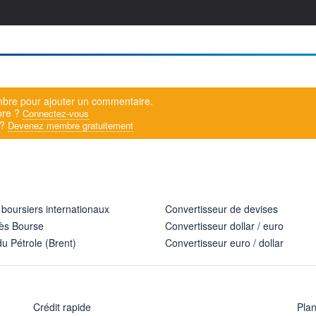
bre pour ajouter un commentaire.
bre ?
Connectez-vous
 ?
Devenez membre gratuitement
 boursiers internationaux
Convertisseur de devises
ès Bourse
Convertisseur dollar / euro
u Pétrole (Brent)
Convertisseur euro / dollar
Crédit rapide
Pla