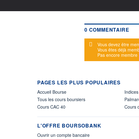
0 COMMENTAIRE
Message d'alerte
Vous devez être mem
Vous êtes déjà mem
Pas encore membre
PAGES LES PLUS POPULAIRES
Accueil Bourse
Indices
Tous les cours boursiers
Palmar
Cours CAC 40
Cours d
L'OFFRE BOURSOBANK
Ouvrir un compte bancaire