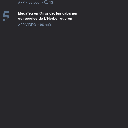
information fournie par
AFP
•
06 août
•
13
5
Mégafeu en Gironde: les cabanes
ostréicoles de L'Herbe rouvrent
information fournie par
AFP VIDEO
•
06 août