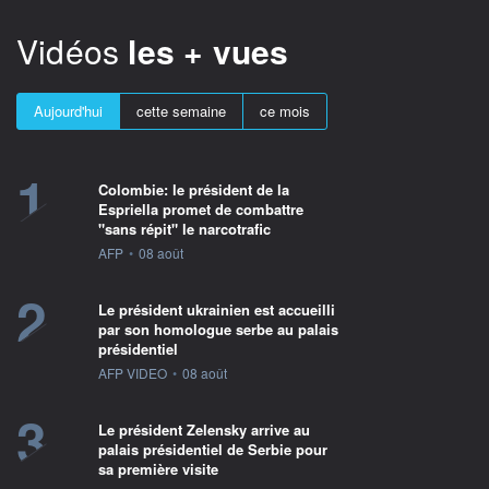
Vidéos
les + vues
Aujourd'hui
cette semaine
ce mois
1
Colombie: le président de la
Espriella promet de combattre
"sans répit" le narcotrafic
information fournie par
AFP
•
08 août
2
Le président ukrainien est accueilli
par son homologue serbe au palais
présidentiel
information fournie par
AFP VIDEO
•
08 août
3
Le président Zelensky arrive au
palais présidentiel de Serbie pour
sa première visite