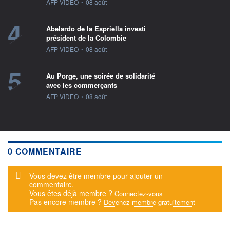
information fournie par
AFP VIDEO
•
08 août
4
Abelardo de la Espriella investi
président de la Colombie
information fournie par
AFP VIDEO
•
08 août
5
Au Porge, une soirée de solidarité
avec les commerçants
information fournie par
AFP VIDEO
•
08 août
0 COMMENTAIRE
Message d'alerte
Vous devez être membre pour ajouter un
commentaire.
Vous êtes déjà membre ?
Connectez-vous
Pas encore membre ?
Devenez membre gratuitement