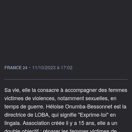
information fournie par
•
11/10/2023 à 17:02
FRANCE 24
Sa vie, elle la consacre à accompagner des femmes
victimes de violences, notamment sexuelles, en
temps de guerre. Héloise Onumba-Bessonnet est la
directrice de LOBA, qui signifie "Exprime-toi" en
lingala. Association créée il y a 15 ans, elle a un
double objectif : réparer les femmes victimes de