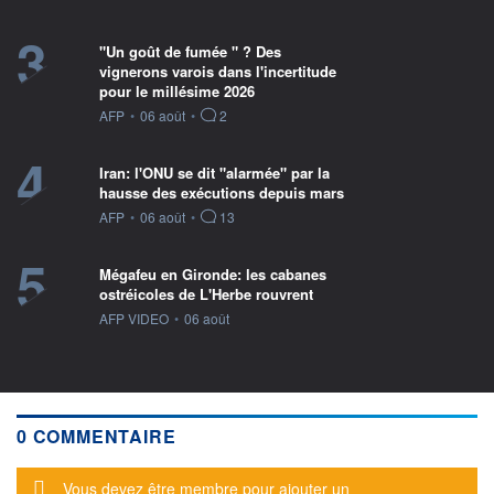
3
"Un goût de fumée " ? Des
vignerons varois dans l'incertitude
pour le millésime 2026
information fournie par
AFP
•
06 août
•
2
4
Iran: l'ONU se dit "alarmée" par la
hausse des exécutions depuis mars
information fournie par
AFP
•
06 août
•
13
5
Mégafeu en Gironde: les cabanes
ostréicoles de L'Herbe rouvrent
information fournie par
AFP VIDEO
•
06 août
0 COMMENTAIRE
Message d'alerte
Vous devez être membre pour ajouter un