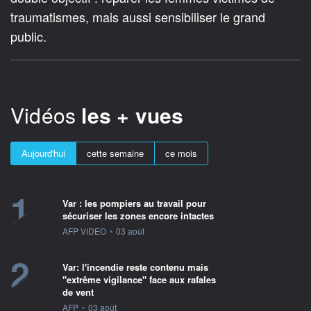
traumatismes, mais aussi sensibiliser le grand
public.
Vidéos
les + vues
Aujourd'hui
cette semaine
ce mois
1
Var : les pompiers au travail pour
sécuriser les zones encore intactes
information fournie par
AFP VIDEO
•
03 août
2
Var: l'incendie reste contenu mais
"extrême vigilance" face aux rafales
de vent
information fournie par
AFP
•
03 août