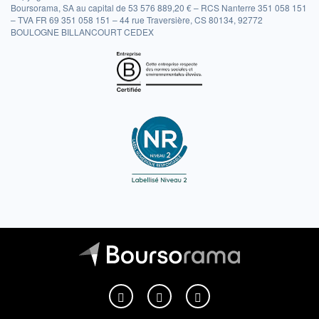
Boursorama, SA au capital de 53 576 889,20 € – RCS Nanterre 351 058 151
– TVA FR 69 351 058 151 – 44 rue Traversière, CS 80134, 92772
BOULOGNE BILLANCOURT CEDEX
Boursorama sur Facebook
Boursorama sur X
Boursorama sur Youtu