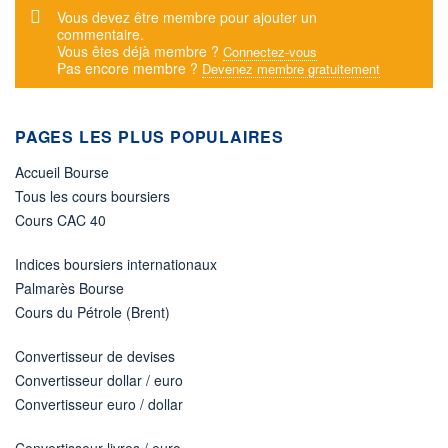
Message d'alerte
Vous devez être membre pour ajouter un
commentaire.
Vous êtes déjà membre ?
Connectez-vous
Pas encore membre ?
Devenez membre gratuitement
PAGES LES PLUS POPULAIRES
Accueil Bourse
Tous les cours boursiers
Cours CAC 40
Indices boursiers internationaux
Palmarès Bourse
Cours du Pétrole (Brent)
Convertisseur de devises
Convertisseur dollar / euro
Convertisseur euro / dollar
Convertisseur livres / euro