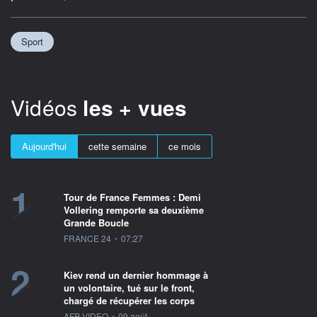
Sport
Vidéos
les + vues
Aujourd'hui
cette semaine
ce mois
1
Tour de France Femmes : Demi
Vollering remporte sa deuxième
Grande Boucle
information fournie par
FRANCE 24
•
07:27
2
Kiev rend un dernier hommage à
un volontaire, tué sur le front,
chargé de récupérer les corps
information fournie par
AFP VIDEO
•
09 août