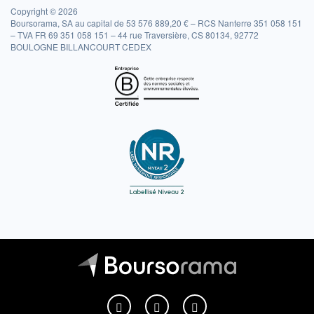
Copyright © 2026
Boursorama, SA au capital de 53 576 889,20 € – RCS Nanterre 351 058 151
– TVA FR 69 351 058 151 – 44 rue Traversière, CS 80134, 92772
BOULOGNE BILLANCOURT CEDEX
Boursorama sur Facebook
Boursorama sur X
Boursorama sur Youtu