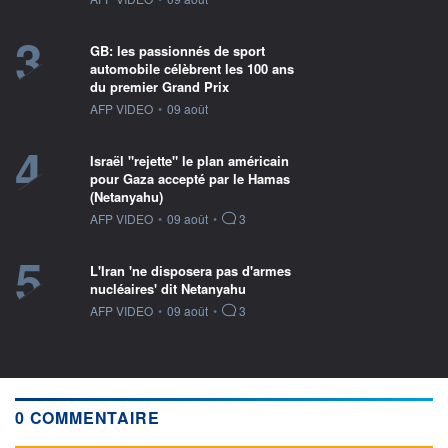
3
GB: les passionnés de sport
automobile célèbrent les 100 ans
du premier Grand Prix
information fournie par
AFP VIDEO
•
09 août
4
Israël "rejette" le plan américain
pour Gaza accepté par le Hamas
(Netanyahu)
information fournie par
AFP VIDEO
•
09 août
•
3
5
L'Iran 'ne disposera pas d'armes
nucléaires' dit Netanyahu
information fournie par
AFP VIDEO
•
09 août
•
3
0 COMMENTAIRE