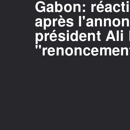
Gabon: réacti
après l'annon
président Al
"renoncement 