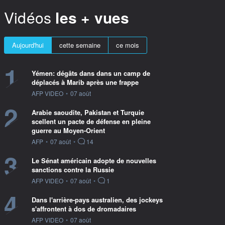
Vidéos
les + vues
Aujourd'hui
cette semaine
ce mois
1
Yémen: dégâts dans dans un camp de
déplacés à Marib après une frappe
information fournie par
AFP VIDEO
•
07 août
2
Arabie saoudite, Pakistan et Turquie
scellent un pacte de défense en pleine
guerre au Moyen-Orient
information fournie par
AFP
•
07 août
•
14
3
Le Sénat américain adopte de nouvelles
sanctions contre la Russie
information fournie par
AFP VIDEO
•
07 août
•
1
4
Dans l'arrière-pays australien, des jockeys
s'affrontent à dos de dromadaires
information fournie par
AFP VIDEO
•
07 août