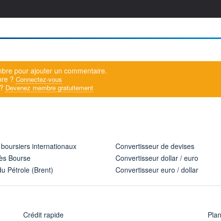
bre pour ajouter un commentaire.
bre ?
Connectez-vous
 ?
Devenez membre gratuitement
 boursiers internationaux
Convertisseur de devises
ès Bourse
Convertisseur dollar / euro
u Pétrole (Brent)
Convertisseur euro / dollar
Crédit rapide
Pla