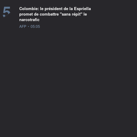
5
Colombie: le président de la Espriella
promet de combattre "sans répit" le
narcotrafic
information fournie par
AFP
•
05:05