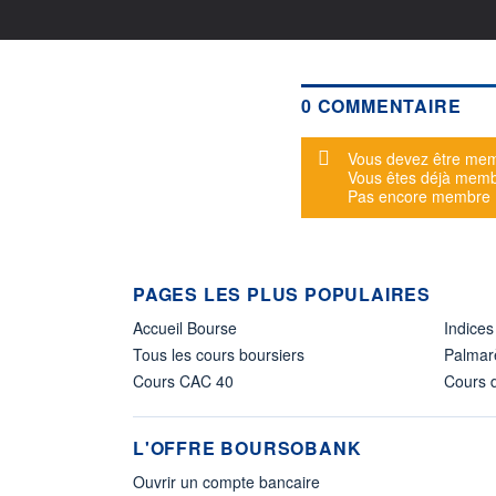
0 COMMENTAIRE
Message d'alerte
Vous devez être mem
Vous êtes déjà mem
Pas encore membre
PAGES LES PLUS POPULAIRES
Accueil Bourse
Indices
Tous les cours boursiers
Palmar
Cours CAC 40
Cours d
L'OFFRE BOURSOBANK
Ouvrir un compte bancaire