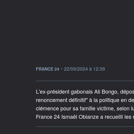
information fournie par
•
22/09/2024 à 12:39
FRANCE 24
L'ex-président gabonais Ali Bongo, dépos
renoncement définitif" à la politique en 
clémence pour sa famille victime, selon lu
France 24 Ismaël Obianze a recueilli les r