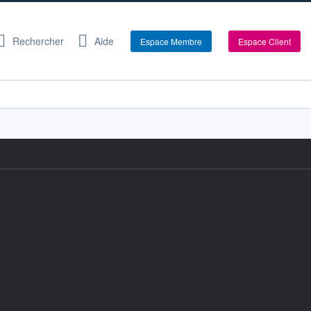
Rechercher
Aide
Espace Membre
Espace Client