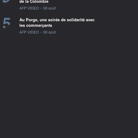
de la Colombie
information fournie par
AFP VIDEO
•
08 août
5
Au Porge, une soirée de solidarité avec
les commerçants
information fournie par
AFP VIDEO
•
08 août