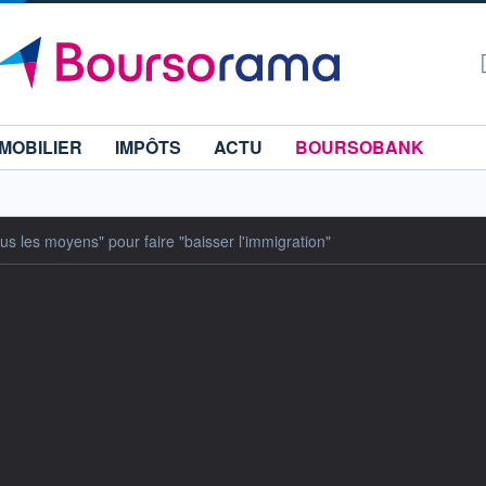
MOBILIER
IMPÔTS
ACTU
BOURSOBANK
us les moyens" pour faire "baisser l'immigration"