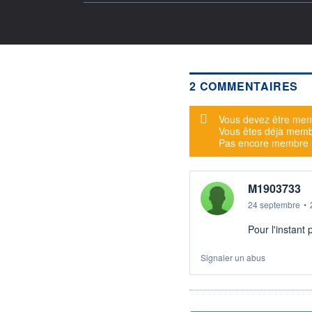
2 COMMENTAIRES
Message d'alerte
Vous devez être mem
Vous êtes déjà mem
Pas encore membre
M1903733
24 septembre
•
Pour l'instant
Signaler un abus