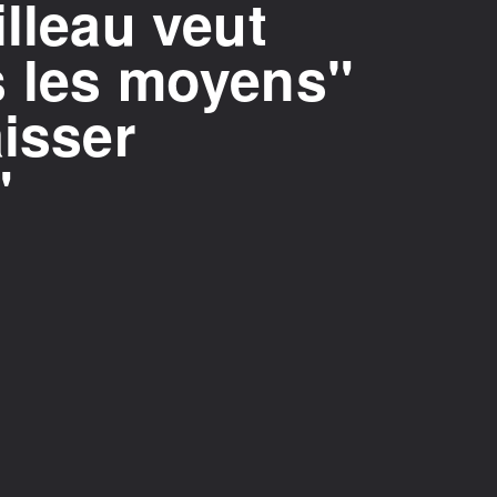
illeau veut
s les moyens"
aisser
"