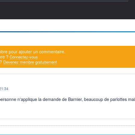
bre pour ajouter un commentaire.
bre ?
Connectez-vous
 ?
Devenez membre gratuitement
21:34
 personne n'applique la demande de Barnier, beaucoup de parlottes mai